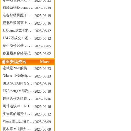
今年最值得关注的AF1！KOBE x AF1 明日发售
2025-06-23
巅峰系列Extreme Diver潜水腕表与Revival Diver复刻版潜水腕表共同推出“暗影款”新作
2025-06-19
准备好晒脚趾了吗？透明款 AF1 要回归了
2025-06-19
把北欧浪漫穿上脚，Cecilie Bahnsen x ASICS
2025-06-16
JJJJound这次把PUMA改得好安静
2025-06-12
124.2万成交！还有什么是Labubu做不到的？
2025-06-12
黄牛溢价20倍，「Labubu」3.0市价大盘点！假货比正品还贵...
2025-06-05
春夏最新穿搭示范
2025-06-02
莆田安福资讯
More
这就是2026的街头感！Prada新包我先爱了
2025-06-23
Nike x 《怪奇物语》联名回归，终于轮到这双热门款了！
2025-06-23
BLANCPAIN X SWATCH联名款 BIOCERAMIC SCUBA FIFTY FATHOMS 系列推出全新 GREEN ABYSS（碧波洋）腕表
2025-06-19
FKA twigs x 昂跑 联名来了，这三双 Cloud X 你选哪一双？
2025-06-19
最适合作为情侣鞋的New Balance 1906 Loafer出现了！
2025-06-16
网球迷快冲！KITH x Wilson 限量球拍太会设计了
2025-06-16
实物真的超赞！NB 新款 2010 新配色
2025-06-12
Vlone 重出江湖？突然又要联名，谁能想到！
2025-06-09
优衣库 x《胆大党》新品公布，第二季联动周边来了！
2025-06-09