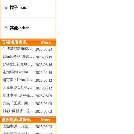
帽子-hats
其他-other
安福相册资讯
More
兰博基尼新旗舰曝光？这台顶级超跑或将在8月登场
2025-06-23
Labubu价格“崩盘”？618当日泡泡玛特预售补货量超200W！
2025-06-19
EVA推出钓鱼联名套装，初号机也能当“假饵”？
2025-06-16
泡泡玛特Labubu新品发售上演“拳王争霸”......
2025-06-16
超可爱！Heinz推出星之卡比合作款番茄酱！
2025-06-12
99元就能买到这样颜值的太阳镜？优衣库夏季墨镜系列
2025-06-12
竞速本能+尽释锋芒——罗杰杜彼Roger+Dubuis王者竞速系列飞返计时码表燃擎赛道
2025-06-09
方头「匡威」回归！日系简约里的小心思
2025-06-09
衬衫+阔腿裤，这样穿美出新高度！
2025-06-02
莆田电商城资讯
More
回溯本源：万宝龙推出明星系列都市灰腕表新作
2025-06-23