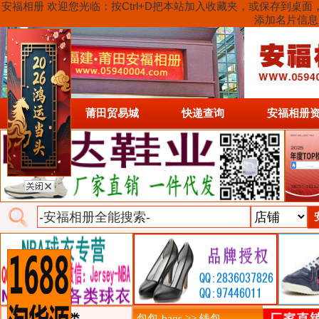
安福相册 欢迎您光临：按Ctrl+D把本站加入收藏夹，或保存到
添加名片信息
首页
莆田贸易城
快递查询
安福相册
类目详细分类
包包-bags >> 钱包