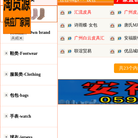
汇流皮具
广州皮
心
诗雨蝶·女包
唐氏M
自主品牌-Own brand
广州白云皮具汇
安福眼
联谊贸易
优品城
鞋类-Footwear
皮具
共23个
服装类-Clothing
包包-bags
手表-watch
球衣-jerseys