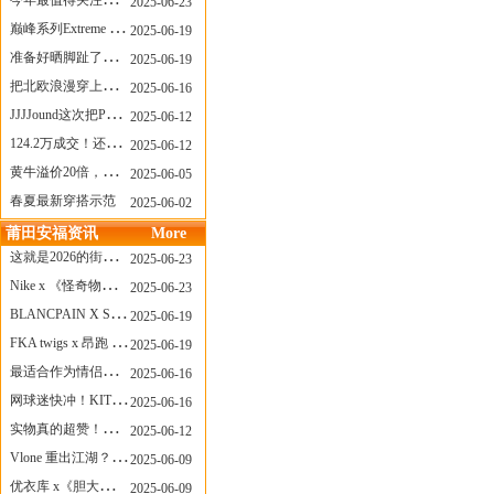
今年最值得关注的AF1！KOBE x AF1 明日发售
2025-06-23
巅峰系列Extreme Diver潜水腕表与Revival Diver复刻版潜水腕表共同推出“暗影款”新作
2025-06-19
准备好晒脚趾了吗？透明款 AF1 要回归了
2025-06-19
把北欧浪漫穿上脚，Cecilie Bahnsen x ASICS
2025-06-16
JJJJound这次把PUMA改得好安静
2025-06-12
124.2万成交！还有什么是Labubu做不到的？
2025-06-12
黄牛溢价20倍，「Labubu」3.0市价大盘点！假货比正品还贵...
2025-06-05
春夏最新穿搭示范
2025-06-02
莆田安福资讯
More
这就是2026的街头感！Prada新包我先爱了
2025-06-23
Nike x 《怪奇物语》联名回归，终于轮到这双热门款了！
2025-06-23
BLANCPAIN X SWATCH联名款 BIOCERAMIC SCUBA FIFTY FATHOMS 系列推出全新 GREEN ABYSS（碧波洋）腕表
2025-06-19
FKA twigs x 昂跑 联名来了，这三双 Cloud X 你选哪一双？
2025-06-19
最适合作为情侣鞋的New Balance 1906 Loafer出现了！
2025-06-16
网球迷快冲！KITH x Wilson 限量球拍太会设计了
2025-06-16
实物真的超赞！NB 新款 2010 新配色
2025-06-12
Vlone 重出江湖？突然又要联名，谁能想到！
2025-06-09
优衣库 x《胆大党》新品公布，第二季联动周边来了！
2025-06-09