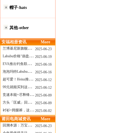
帽子-hats
其他-other
安福相册资讯
More
兰博基尼新旗舰曝光？这台顶级超跑或将在8月登场
2025-06-23
Labubu价格“崩盘”？618当日泡泡玛特预售补货量超200W！
2025-06-19
EVA推出钓鱼联名套装，初号机也能当“假饵”？
2025-06-16
泡泡玛特Labubu新品发售上演“拳王争霸”......
2025-06-16
超可爱！Heinz推出星之卡比合作款番茄酱！
2025-06-12
99元就能买到这样颜值的太阳镜？优衣库夏季墨镜系列
2025-06-12
竞速本能+尽释锋芒——罗杰杜彼Roger+Dubuis王者竞速系列飞返计时码表燃擎赛道
2025-06-09
方头「匡威」回归！日系简约里的小心思
2025-06-09
衬衫+阔腿裤，这样穿美出新高度！
2025-06-02
莆田电商城资讯
More
回溯本源：万宝龙推出明星系列都市灰腕表新作
2025-06-23