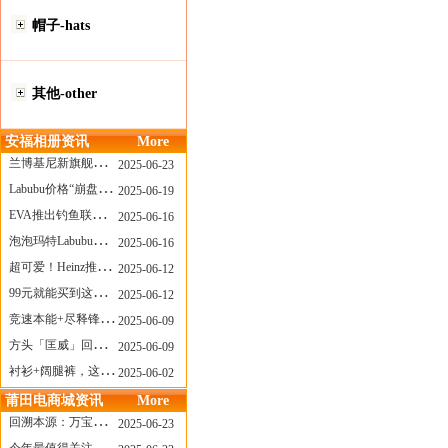
帽子-hats
其他-other
安福相册资讯
More
兰博基尼新旗舰曝光？这台顶级超跑或将在8月登场
2025-06-23
Labubu价格“崩盘”？618当日泡泡玛特预售补货量超200W！
2025-06-19
EVA推出钓鱼联名套装，初号机也能当“假饵”？
2025-06-16
泡泡玛特Labubu新品发售上演“拳王争霸”......
2025-06-16
超可爱！Heinz推出星之卡比合作款番茄酱！
2025-06-12
99元就能买到这样颜值的太阳镜？优衣库夏季墨镜系列
2025-06-12
竞速本能+尽释锋芒——罗杰杜彼Roger+Dubuis王者竞速系列飞返计时码表燃擎赛道
2025-06-09
方头「匡威」回归！日系简约里的小心思
2025-06-09
衬衫+阔腿裤，这样穿美出新高度！
2025-06-02
莆田电商城资讯
More
回溯本源：万宝龙推出明星系列都市灰腕表新作
2025-06-23