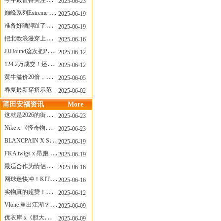
今年最值得关注的AF1！KOBE x AF1 明日发售
2025-06-23
巅峰系列Extreme Diver潜水腕表与Revival Diver复刻版潜水腕表共同推出“暗影款”新作
2025-06-19
准备好晒脚趾了吗？透明款 AF1 要回归了
2025-06-19
把北欧浪漫穿上脚，Cecilie Bahnsen x ASICS
2025-06-16
JJJJound这次把PUMA改得好安静
2025-06-12
124.2万成交！还有什么是Labubu做不到的？
2025-06-12
黄牛溢价20倍，「Labubu」3.0市价大盘点！假货比正品还贵...
2025-06-05
春夏最新穿搭示范
2025-06-02
莆田安福资讯
More
这就是2026的街头感！Prada新包我先爱了
2025-06-23
Nike x 《怪奇物语》联名回归，终于轮到这双热门款了！
2025-06-23
BLANCPAIN X SWATCH联名款 BIOCERAMIC SCUBA FIFTY FATHOMS 系列推出全新 GREEN ABYSS（碧波洋）腕表
2025-06-19
FKA twigs x 昂跑 联名来了，这三双 Cloud X 你选哪一双？
2025-06-19
最适合作为情侣鞋的New Balance 1906 Loafer出现了！
2025-06-16
网球迷快冲！KITH x Wilson 限量球拍太会设计了
2025-06-16
实物真的超赞！NB 新款 2010 新配色
2025-06-12
Vlone 重出江湖？突然又要联名，谁能想到！
2025-06-09
优衣库 x《胆大党》新品公布，第二季联动周边来了！
2025-06-09