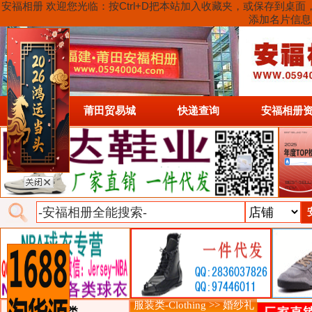
安福相册 欢迎您光临：按Ctrl+D把本站加入收藏夹，或保存到
添加名片信息
首页
莆田贸易城
快递查询
安福相册
服装类-Clothing >> 婚纱礼
类目详细分类