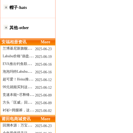
帽子-hats
其他-other
安福相册资讯
More
兰博基尼新旗舰曝光？这台顶级超跑或将在8月登场
2025-06-23
Labubu价格“崩盘”？618当日泡泡玛特预售补货量超200W！
2025-06-19
EVA推出钓鱼联名套装，初号机也能当“假饵”？
2025-06-16
泡泡玛特Labubu新品发售上演“拳王争霸”......
2025-06-16
超可爱！Heinz推出星之卡比合作款番茄酱！
2025-06-12
99元就能买到这样颜值的太阳镜？优衣库夏季墨镜系列
2025-06-12
竞速本能+尽释锋芒——罗杰杜彼Roger+Dubuis王者竞速系列飞返计时码表燃擎赛道
2025-06-09
方头「匡威」回归！日系简约里的小心思
2025-06-09
衬衫+阔腿裤，这样穿美出新高度！
2025-06-02
莆田电商城资讯
More
回溯本源：万宝龙推出明星系列都市灰腕表新作
2025-06-23