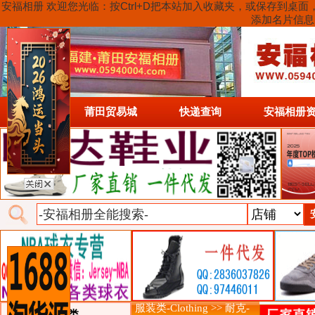
安福相册 欢迎您光临：按Ctrl+D把本站加入收藏夹，或保存到
添加名片信息
首页
莆田贸易城
快递查询
安福相册
服装类-Clothing >> 耐克-
类目详细分类