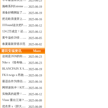
今年最值得关注的AF1！KOBE x AF1 明日发售
2025-06-23
巅峰系列Extreme Diver潜水腕表与Revival Diver复刻版潜水腕表共同推出“暗影款”新作
2025-06-19
准备好晒脚趾了吗？透明款 AF1 要回归了
2025-06-19
把北欧浪漫穿上脚，Cecilie Bahnsen x ASICS
2025-06-16
JJJJound这次把PUMA改得好安静
2025-06-12
124.2万成交！还有什么是Labubu做不到的？
2025-06-12
黄牛溢价20倍，「Labubu」3.0市价大盘点！假货比正品还贵...
2025-06-05
春夏最新穿搭示范
2025-06-02
莆田安福资讯
More
这就是2026的街头感！Prada新包我先爱了
2025-06-23
Nike x 《怪奇物语》联名回归，终于轮到这双热门款了！
2025-06-23
BLANCPAIN X SWATCH联名款 BIOCERAMIC SCUBA FIFTY FATHOMS 系列推出全新 GREEN ABYSS（碧波洋）腕表
2025-06-19
FKA twigs x 昂跑 联名来了，这三双 Cloud X 你选哪一双？
2025-06-19
最适合作为情侣鞋的New Balance 1906 Loafer出现了！
2025-06-16
网球迷快冲！KITH x Wilson 限量球拍太会设计了
2025-06-16
实物真的超赞！NB 新款 2010 新配色
2025-06-12
Vlone 重出江湖？突然又要联名，谁能想到！
2025-06-09
优衣库 x《胆大党》新品公布，第二季联动周边来了！
2025-06-09