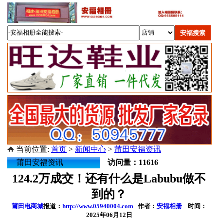
当前位置:
首页
>
新闻中心
>
莆田安福资讯
莆田安福资讯
访问量：11616
124.2万成交！还有什么是Labubu做不
到的？
莆田电商城
报道：
http://www.05940004.com
作者：
安福相册
时间：
2025年06月12日