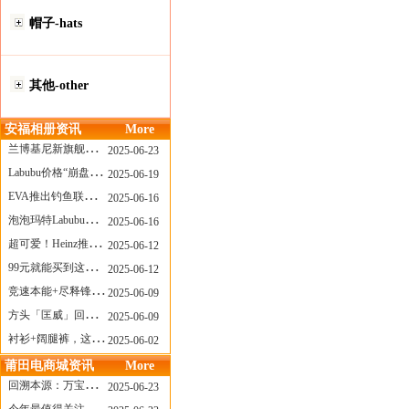
帽子-hats
其他-other
安福相册资讯
More
兰博基尼新旗舰曝光？这台顶级超跑或将在8月登场
2025-06-23
Labubu价格“崩盘”？618当日泡泡玛特预售补货量超200W！
2025-06-19
EVA推出钓鱼联名套装，初号机也能当“假饵”？
2025-06-16
泡泡玛特Labubu新品发售上演“拳王争霸”......
2025-06-16
超可爱！Heinz推出星之卡比合作款番茄酱！
2025-06-12
99元就能买到这样颜值的太阳镜？优衣库夏季墨镜系列
2025-06-12
竞速本能+尽释锋芒——罗杰杜彼Roger+Dubuis王者竞速系列飞返计时码表燃擎赛道
2025-06-09
方头「匡威」回归！日系简约里的小心思
2025-06-09
衬衫+阔腿裤，这样穿美出新高度！
2025-06-02
莆田电商城资讯
More
回溯本源：万宝龙推出明星系列都市灰腕表新作
2025-06-23