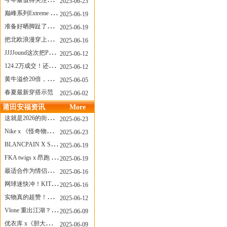
今年最值得关注的AF1！KOBE x AF1 明日发售
2025-06-23
巅峰系列Extreme Diver潜水腕表与Revival Diver复刻版潜水腕表共同推出“暗影款”新作
2025-06-19
准备好晒脚趾了吗？透明款 AF1 要回归了
2025-06-19
把北欧浪漫穿上脚，Cecilie Bahnsen x ASICS
2025-06-16
JJJJound这次把PUMA改得好安静
2025-06-12
124.2万成交！还有什么是Labubu做不到的？
2025-06-12
黄牛溢价20倍，「Labubu」3.0市价大盘点！假货比正品还贵...
2025-06-05
春夏最新穿搭示范
2025-06-02
莆田安福资讯
More
这就是2026的街头感！Prada新包我先爱了
2025-06-23
Nike x 《怪奇物语》联名回归，终于轮到这双热门款了！
2025-06-23
BLANCPAIN X SWATCH联名款 BIOCERAMIC SCUBA FIFTY FATHOMS 系列推出全新 GREEN ABYSS（碧波洋）腕表
2025-06-19
FKA twigs x 昂跑 联名来了，这三双 Cloud X 你选哪一双？
2025-06-19
最适合作为情侣鞋的New Balance 1906 Loafer出现了！
2025-06-16
网球迷快冲！KITH x Wilson 限量球拍太会设计了
2025-06-16
实物真的超赞！NB 新款 2010 新配色
2025-06-12
Vlone 重出江湖？突然又要联名，谁能想到！
2025-06-09
优衣库 x《胆大党》新品公布，第二季联动周边来了！
2025-06-09