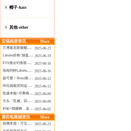
帽子-hats
其他-other
安福相册资讯
More
兰博基尼新旗舰曝光？这台顶级超跑或将在8月登场
2025-06-23
Labubu价格“崩盘”？618当日泡泡玛特预售补货量超200W！
2025-06-19
EVA推出钓鱼联名套装，初号机也能当“假饵”？
2025-06-16
泡泡玛特Labubu新品发售上演“拳王争霸”......
2025-06-16
超可爱！Heinz推出星之卡比合作款番茄酱！
2025-06-12
99元就能买到这样颜值的太阳镜？优衣库夏季墨镜系列
2025-06-12
竞速本能+尽释锋芒——罗杰杜彼Roger+Dubuis王者竞速系列飞返计时码表燃擎赛道
2025-06-09
方头「匡威」回归！日系简约里的小心思
2025-06-09
衬衫+阔腿裤，这样穿美出新高度！
2025-06-02
莆田电商城资讯
More
回溯本源：万宝龙推出明星系列都市灰腕表新作
2025-06-23