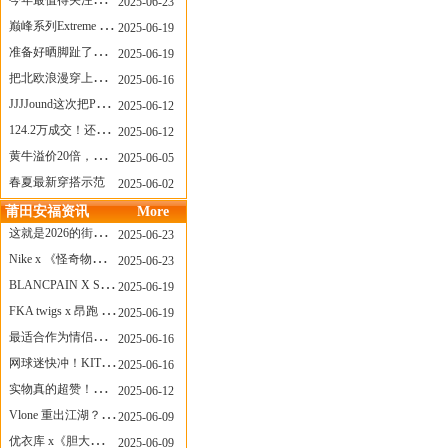
今年最值得关注的AF1！KOBE x AF1 明日发售
2025-06-23
巅峰系列Extreme Diver潜水腕表与Revival Diver复刻版潜水腕表共同推出“暗影款”新作
2025-06-19
准备好晒脚趾了吗？透明款 AF1 要回归了
2025-06-19
把北欧浪漫穿上脚，Cecilie Bahnsen x ASICS
2025-06-16
JJJJound这次把PUMA改得好安静
2025-06-12
124.2万成交！还有什么是Labubu做不到的？
2025-06-12
黄牛溢价20倍，「Labubu」3.0市价大盘点！假货比正品还贵...
2025-06-05
春夏最新穿搭示范
2025-06-02
莆田安福资讯
More
这就是2026的街头感！Prada新包我先爱了
2025-06-23
Nike x 《怪奇物语》联名回归，终于轮到这双热门款了！
2025-06-23
BLANCPAIN X SWATCH联名款 BIOCERAMIC SCUBA FIFTY FATHOMS 系列推出全新 GREEN ABYSS（碧波洋）腕表
2025-06-19
FKA twigs x 昂跑 联名来了，这三双 Cloud X 你选哪一双？
2025-06-19
最适合作为情侣鞋的New Balance 1906 Loafer出现了！
2025-06-16
网球迷快冲！KITH x Wilson 限量球拍太会设计了
2025-06-16
实物真的超赞！NB 新款 2010 新配色
2025-06-12
Vlone 重出江湖？突然又要联名，谁能想到！
2025-06-09
优衣库 x《胆大党》新品公布，第二季联动周边来了！
2025-06-09