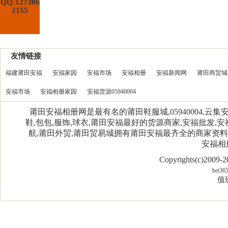
QQ:127386
2155
友情链接
福建莆田安福
安福家园
安福市场
安福相册
安福新闻网
莆田商贸城
安福市场
安福相册家园
安福货源05940004
莆田安福相册网是最有名的莆田鞋服城,05940004,
鞋,包包,服饰,球衣,莆田安福最好的货源商家,安福批发,安
航,莆田外贸,莆田贸易城拥有莆田安福最齐全的商家资
安福相
Copyrights(c)2009
bet36
值班