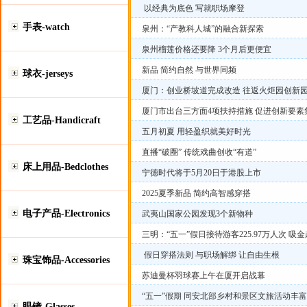
以经典为底色 写就职场摩登
手表-watch
泉州：“产教科人城”的融合新探索
泉州榴莲价格还要降 3个月后更便宜
新品 简约自然 与世界同频
球衣-jerseys
厦门：创业桥坡道完成改造 往返火炬园创新
厦门市出台三方面4项扶持措施 促进创新要
工艺品-Handicraft
五月初夏 用轻盈织就美好时光
直播“破圈” 传统戏曲创收“有道”
床上用品-Bedclothes
宁德时代将于5月20日于港股上市
2025夏季新品 简约高智感穿搭
电子产品-Electronics
武夷山国家公园发现3个新物种
三明：“五一”假日接待游客225.97万人次 吸金
假日穿搭法则 与职场解绑 让自由生根
珠宝饰品-Accessories
苏迪曼杯羽球赛上午在厦开启战幕
“五一”假期 同安北部乡村和景区文旅活动丰
眼镜-Glasses