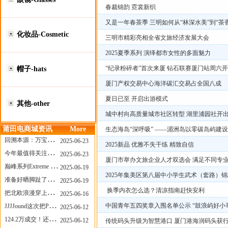
春裁锦韵 霓裳新织
又是一年春茶季 三明如何从“林深水美”到“茶
化妆品-Cosmetic
三明市精彩亮相全省文旅经济发展大会
2025夏季系列 演绎都市女性的多面魅力
“纪录粉碎者”首次来厦 钻石联赛厦门站周六
帽子-hats
厦门产权交易中心海洋碳汇交易占全国八成
夏日已至 开启出游模式
其他-other
城中村向高质量城市社区转型 湖里浦园社开
莆田电商城资讯
More
生态海岛“深呼吸” ——湄洲岛以零碳岛屿建
回溯本源：万宝龙推出明星系列都市灰腕表新作
2025-06-23
2025新品 优雅不失干练 精致自信
今年最值得关注的AF1！KOBE x AF1 明日发售
2025-06-23
厦门市举办文旅企业人才双选会 满足不同专
巅峰系列Extreme Diver潜水腕表与Revival Diver复刻版潜水腕表共同推出“暗影款”新作
2025-06-19
2025年集美区第八届中小学生武术（套路）
准备好晒脚趾了吗？透明款 AF1 要回归了
2025-06-19
换季内衣怎么选？清凉指南赶快安利
把北欧浪漫穿上脚，Cecilie Bahnsen x ASICS
2025-06-16
中国青年五四奖章入围名单公示 “鼓浪屿好小
JJJJound这次把PUMA改得好安静
2025-06-12
124.2万成交！还有什么是Labubu做不到的？
2025-06-12
传统码头升级为智慧港口 厦门港海润码头获