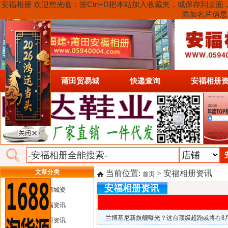
安福相册 欢迎您光临：按Ctrl+D把本站加入收藏夹，或保存到
添加名片信息
首页
莆田贸易城
快递查询
安福相册
文章分类
当前位置:
> 安福相册资讯
首页
安福相册资讯
莆田电商城资
莆田安福资讯
兰博基尼新旗舰曝光？这台顶级超跑或将在8
安福相册资讯