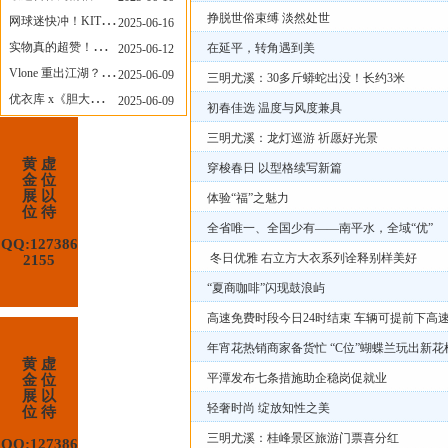
挣脱世俗束缚 淡然处世
网球迷快冲！KITH x Wilson 限量球拍太会设计了
2025-06-16
实物真的超赞！NB 新款 2010 新配色
在延平，转角遇到美
2025-06-12
Vlone 重出江湖？突然又要联名，谁能想到！
2025-06-09
三明尤溪：30多斤蟒蛇出没！长约3米
优衣库 x《胆大党》新品公布，第二季联动周边来了！
2025-06-09
初春佳选 温度与风度兼具
三明尤溪：龙灯巡游 祈愿好光景
黄 虚
穿梭春日 以型格续写新篇
金 位
展 以
体验“福”之魅力
位 待
​全省唯一、全国少有——南平水，全域“优”
QQ:127386
冬日优雅 右立方大衣系列诠释别样美好
2155
“夏商咖啡”闪现鼓浪屿
高速免费时段今日24时结束 车辆可提前下高
年宵花热销商家备货忙 “C位”蝴蝶兰玩出新花
黄 虚
平潭发布七条措施助企稳岗促就业
金 位
展 以
轻奢时尚 绽放知性之美
位 待
三明尤溪：桂峰景区旅游门票喜分红
QQ:127386