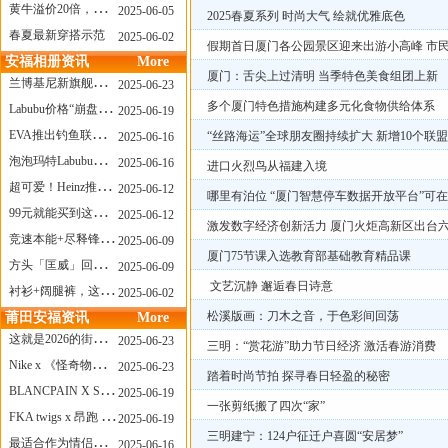
黄牛溢价20倍，「Labubu」3.0市价大盘点！假货比正品还贵...
2025-06-05
2025春夏系列 时尚大气 绘就优雅底色
春夏最新穿搭示范
2025-06-02
假期首日厦门各公园景区迎来出游小高峰 市
安福相册资讯
More
厦门：舌尖上过清明 当季特色美食组团上新
兰博基尼新旗舰曝光？这台顶级超跑或将在8月登场
2025-06-23
多个厦门特色措施构建多元化食物供给体系
Labubu价格“崩盘”？618当日泡泡玛特预售补货量超200W！
2025-06-19
EVA推出钓鱼联名套装，初号机也能当“假饵”？
“丝路海运”全球朋友圈持续扩大 新增10个联
2025-06-16
泡泡玛特Labubu新品发售上演“拳王争霸”......
2025-06-16
进口火烈鸟从福建入境
超可爱！Heinz推出星之卡比合作款番茄酱！
2025-06-12
哪里有泊位 “厦门智慧停车数据开放平台”可
99元就能买到这样颜值的太阳镜？优衣库夏季墨镜系列
2025-06-12
激发数字经济创新活力 厦门火炬高新区出台
竞速本能+尽释锋芒——罗杰杜彼Roger+Dubuis王者竞速系列飞返计时码表燃擎赛道
2025-06-09
厦门75节课入选教育部基础教育精品课
方头「匡威」回归！日系简约里的小心思
2025-06-09
文艺沉静 邂逅春日诗意
衬衫+阔腿裤，这样穿美出新高度！
2025-06-02
松溪版画：刀木之音，于色彩间回荡
莆田安福资讯
More
这就是2026的街头感！Prada新包我先爱了
2025-06-23
三明：“赏花游”助力节日经济 激活春游消费
Nike x 《怪奇物语》联名回归，终于轮到这双热门款了！
2025-06-23
踏着时尚节拍 探寻春日轻盈的秘密
BLANCPAIN X SWATCH联名款 BIOCERAMIC SCUBA FIFTY FATHOMS 系列推出全新 GREEN ABYSS（碧波洋）腕表
2025-06-19
一张剪纸搬了四次“家”
FKA twigs x 昂跑 联名来了，这三双 Cloud X 你选哪一双？
2025-06-19
三明建宁：124户征迁户喜圆“安居梦”
最适合作为情侣鞋的New Balance 1906 Loafer出现了！
2025-06-16