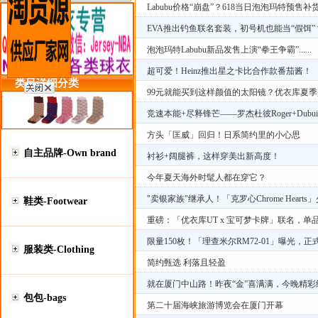
Labubu价格“崩盘”？618当日泡泡玛特预售补
EVA推出钓鱼联名套装，初号机也能当“假饵”
泡泡玛特Labubu新品发售上演“拳王争霸”......
超可爱！Heinz推出星之卡比合作款番茄酱！
类目详细分类
99元就能买到这样颜值的太阳镜？优衣库夏
竞速本能+尽释锋芒——罗杰杜彼Roger+Du
方头「匡威」回归！日系简约里的小心思
自主品牌-Own brand
衬衫+阔腿裤，这样穿美出新高度！
今年夏天海外时髦人都在穿它？
"卖银家族"继承人！「克罗心Chrome Hear
鞋类-Footwear
重磅：「优衣库UT x 宝可梦卡牌」联名，单
限量150枚！「理查米尔RM72-01」曝光，
服装类-Clothing
简约甄选 利落且轻盈
就在厦门中山路！昨夜“金”喜满满，今晚精彩
包包-bags
第二十届海峡旅游博览会在厦门开幕