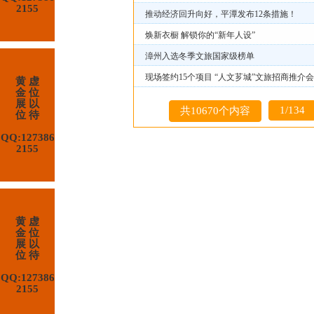
2155
推动经济回升向好，平潭发布12条措施！
焕新衣橱 解锁你的“新年人设”
漳州入选冬季文旅国家级榜单
现场签约15个项目 “人文芗城”文旅招商推介
黄 虚
金 位
展 以
1/134
共10670个内容
位 待
QQ:127386
2155
黄 虚
金 位
展 以
位 待
QQ:127386
2155