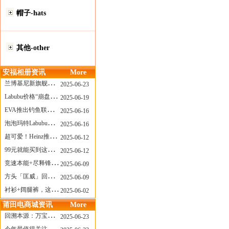
帽子-hats
其他-other
安福相册资讯
More
兰博基尼新旗舰曝光？这台顶级超跑或将在8月登场
2025-06-23
Labubu价格“崩盘”？618当日泡泡玛特预售补货量超200W！
2025-06-19
EVA推出钓鱼联名套装，初号机也能当“假饵”？
2025-06-16
泡泡玛特Labubu新品发售上演“拳王争霸”......
2025-06-16
超可爱！Heinz推出星之卡比合作款番茄酱！
2025-06-12
99元就能买到这样颜值的太阳镜？优衣库夏季墨镜系列
2025-06-12
竞速本能+尽释锋芒——罗杰杜彼Roger+Dubuis王者竞速系列飞返计时码表燃擎赛道
2025-06-09
方头「匡威」回归！日系简约里的小心思
2025-06-09
衬衫+阔腿裤，这样穿美出新高度！
2025-06-02
莆田电商城资讯
More
回溯本源：万宝龙推出明星系列都市灰腕表新作
2025-06-23