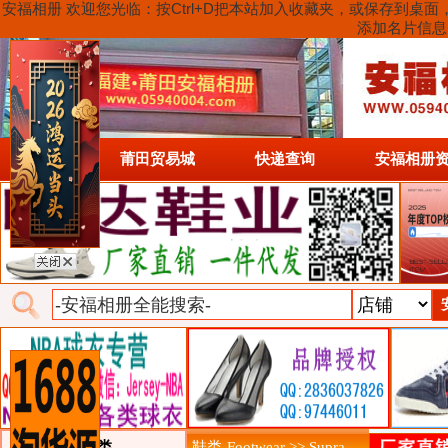
安福相册 欢迎您光临：按Ctrl+D把本站加入收藏夹，或保存到
添加名片信息
首页
莆田贸易城
快递查询
安福相册
类目详细分类
鞋类-Footwear >> Supra