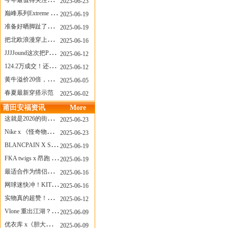
今年最值得关注的AF1！KOBE x AF1 明日发售
2025-06-23
巅峰系列Extreme Diver潜水腕表与Revival Diver复刻版潜水腕表共同推出“暗影款”新作
2025-06-19
准备好晒脚趾了吗？透明款 AF1 要回归了
2025-06-19
把北欧浪漫穿上脚，Cecilie Bahnsen x ASICS
2025-06-16
JJJJound这次把PUMA改得好安静
2025-06-12
124.2万成交！还有什么是Labubu做不到的？
2025-06-12
黄牛溢价20倍，「Labubu」3.0市价大盘点！假货比正品还贵...
2025-06-05
春夏最新穿搭示范
2025-06-02
莆田安福资讯
More
这就是2026的街头感！Prada新包我先爱了
2025-06-23
Nike x 《怪奇物语》联名回归，终于轮到这双热门款了！
2025-06-23
BLANCPAIN X SWATCH联名款 BIOCERAMIC SCUBA FIFTY FATHOMS 系列推出全新 GREEN ABYSS（碧波洋）腕表
2025-06-19
FKA twigs x 昂跑 联名来了，这三双 Cloud X 你选哪一双？
2025-06-19
最适合作为情侣鞋的New Balance 1906 Loafer出现了！
2025-06-16
网球迷快冲！KITH x Wilson 限量球拍太会设计了
2025-06-16
实物真的超赞！NB 新款 2010 新配色
2025-06-12
Vlone 重出江湖？突然又要联名，谁能想到！
2025-06-09
优衣库 x《胆大党》新品公布，第二季联动周边来了！
2025-06-09