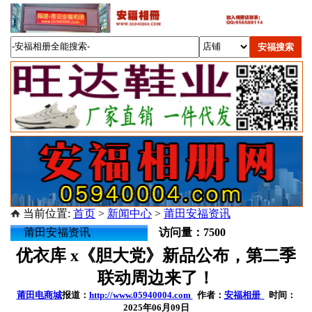
当前位置:
首页
>
新闻中心
>
莆田安福资讯
莆田安福资讯
访问量：7500
优衣库 x《胆大党》新品公布，第二季
联动周边来了！
莆田电商城
报道：
http://www.05940004.com
作者：
安福相册
时间：
2025年06月09日