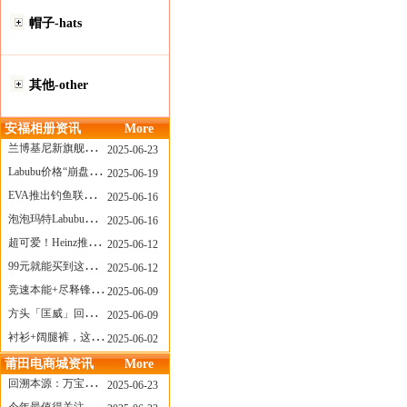
帽子-hats
其他-other
安福相册资讯
More
兰博基尼新旗舰曝光？这台顶级超跑或将在8月登场
2025-06-23
Labubu价格“崩盘”？618当日泡泡玛特预售补货量超200W！
2025-06-19
EVA推出钓鱼联名套装，初号机也能当“假饵”？
2025-06-16
泡泡玛特Labubu新品发售上演“拳王争霸”......
2025-06-16
超可爱！Heinz推出星之卡比合作款番茄酱！
2025-06-12
99元就能买到这样颜值的太阳镜？优衣库夏季墨镜系列
2025-06-12
竞速本能+尽释锋芒——罗杰杜彼Roger+Dubuis王者竞速系列飞返计时码表燃擎赛道
2025-06-09
方头「匡威」回归！日系简约里的小心思
2025-06-09
衬衫+阔腿裤，这样穿美出新高度！
2025-06-02
莆田电商城资讯
More
回溯本源：万宝龙推出明星系列都市灰腕表新作
2025-06-23