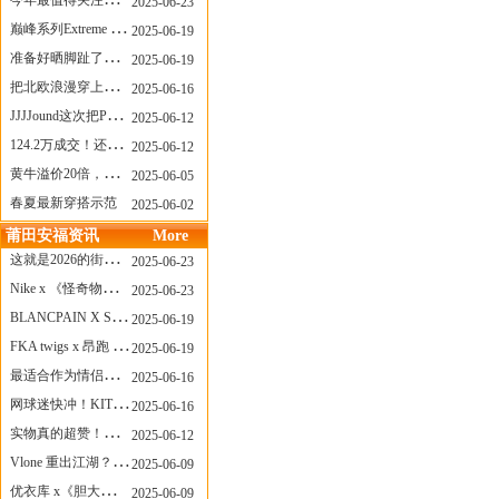
今年最值得关注的AF1！KOBE x AF1 明日发售
2025-06-23
巅峰系列Extreme Diver潜水腕表与Revival Diver复刻版潜水腕表共同推出“暗影款”新作
2025-06-19
准备好晒脚趾了吗？透明款 AF1 要回归了
2025-06-19
把北欧浪漫穿上脚，Cecilie Bahnsen x ASICS
2025-06-16
JJJJound这次把PUMA改得好安静
2025-06-12
124.2万成交！还有什么是Labubu做不到的？
2025-06-12
黄牛溢价20倍，「Labubu」3.0市价大盘点！假货比正品还贵...
2025-06-05
春夏最新穿搭示范
2025-06-02
莆田安福资讯
More
这就是2026的街头感！Prada新包我先爱了
2025-06-23
Nike x 《怪奇物语》联名回归，终于轮到这双热门款了！
2025-06-23
BLANCPAIN X SWATCH联名款 BIOCERAMIC SCUBA FIFTY FATHOMS 系列推出全新 GREEN ABYSS（碧波洋）腕表
2025-06-19
FKA twigs x 昂跑 联名来了，这三双 Cloud X 你选哪一双？
2025-06-19
最适合作为情侣鞋的New Balance 1906 Loafer出现了！
2025-06-16
网球迷快冲！KITH x Wilson 限量球拍太会设计了
2025-06-16
实物真的超赞！NB 新款 2010 新配色
2025-06-12
Vlone 重出江湖？突然又要联名，谁能想到！
2025-06-09
优衣库 x《胆大党》新品公布，第二季联动周边来了！
2025-06-09