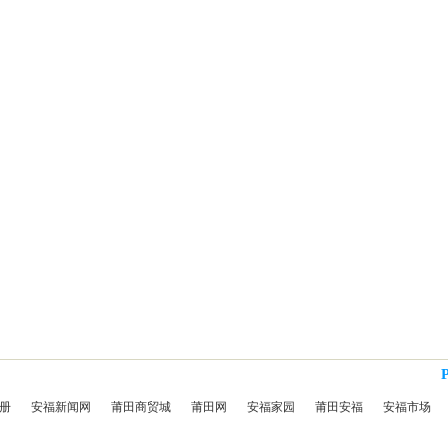
册
安福新闻网
莆田商贸城
莆田网
安福家园
莆田安福
安福市场