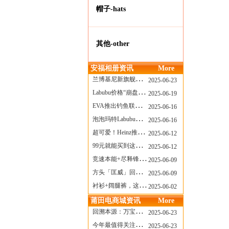
帽子-hats
其他-other
安福相册资讯
More
兰博基尼新旗舰曝光？这台顶级超跑或将在8月登场
2025-06-23
Labubu价格“崩盘”？618当日泡泡玛特预售补货量超200W！
2025-06-19
EVA推出钓鱼联名套装，初号机也能当“假饵”？
2025-06-16
泡泡玛特Labubu新品发售上演“拳王争霸”......
2025-06-16
超可爱！Heinz推出星之卡比合作款番茄酱！
2025-06-12
99元就能买到这样颜值的太阳镜？优衣库夏季墨镜系列
2025-06-12
竞速本能+尽释锋芒——罗杰杜彼Roger+Dubuis王者竞速系列飞返计时码表燃擎赛道
2025-06-09
方头「匡威」回归！日系简约里的小心思
2025-06-09
衬衫+阔腿裤，这样穿美出新高度！
2025-06-02
莆田电商城资讯
More
回溯本源：万宝龙推出明星系列都市灰腕表新作
2025-06-23
今年最值得关注的AF1！KOBE x AF1 明日发售
2025-06-23