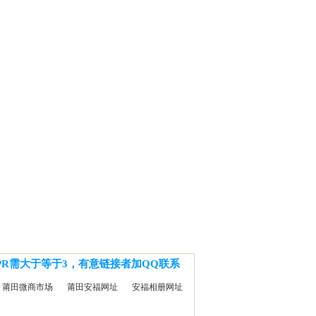
PR需大于等于3，有意链接者加QQ联系
莆田微商市场
莆田安福网址
安福相册网址