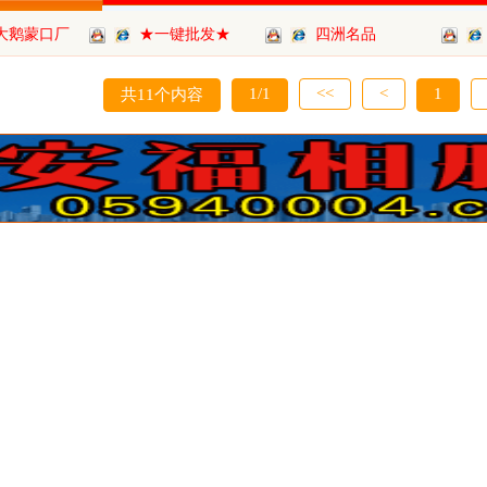
大鹅蒙口厂
★一键批发★
四洲名品
货）
1/1
<<
<
1
共11个内容