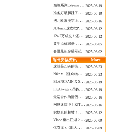
巅峰系列Extreme Diver潜水腕表与Revival Diver复刻版潜水腕表共同推出“暗影款”新作
2025-06-19
准备好晒脚趾了吗？透明款 AF1 要回归了
2025-06-19
把北欧浪漫穿上脚，Cecilie Bahnsen x ASICS
2025-06-16
JJJJound这次把PUMA改得好安静
2025-06-12
124.2万成交！还有什么是Labubu做不到的？
2025-06-12
黄牛溢价20倍，「Labubu」3.0市价大盘点！假货比正品还贵...
2025-06-05
春夏最新穿搭示范
2025-06-02
莆田安福资讯
More
这就是2026的街头感！Prada新包我先爱了
2025-06-23
Nike x 《怪奇物语》联名回归，终于轮到这双热门款了！
2025-06-23
BLANCPAIN X SWATCH联名款 BIOCERAMIC SCUBA FIFTY FATHOMS 系列推出全新 GREEN ABYSS（碧波洋）腕表
2025-06-19
FKA twigs x 昂跑 联名来了，这三双 Cloud X 你选哪一双？
2025-06-19
最适合作为情侣鞋的New Balance 1906 Loafer出现了！
2025-06-16
网球迷快冲！KITH x Wilson 限量球拍太会设计了
2025-06-16
实物真的超赞！NB 新款 2010 新配色
2025-06-12
Vlone 重出江湖？突然又要联名，谁能想到！
2025-06-09
优衣库 x《胆大党》新品公布，第二季联动周边来了！
2025-06-09