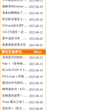
今年最值得关注的AF1！KOBE x AF1 明日发售
2025-06-23
巅峰系列Extreme Diver潜水腕表与Revival Diver复刻版潜水腕表共同推出“暗影款”新作
2025-06-19
准备好晒脚趾了吗？透明款 AF1 要回归了
2025-06-19
把北欧浪漫穿上脚，Cecilie Bahnsen x ASICS
2025-06-16
JJJJound这次把PUMA改得好安静
2025-06-12
124.2万成交！还有什么是Labubu做不到的？
2025-06-12
黄牛溢价20倍，「Labubu」3.0市价大盘点！假货比正品还贵...
2025-06-05
春夏最新穿搭示范
2025-06-02
莆田安福资讯
More
这就是2026的街头感！Prada新包我先爱了
2025-06-23
Nike x 《怪奇物语》联名回归，终于轮到这双热门款了！
2025-06-23
BLANCPAIN X SWATCH联名款 BIOCERAMIC SCUBA FIFTY FATHOMS 系列推出全新 GREEN ABYSS（碧波洋）腕表
2025-06-19
FKA twigs x 昂跑 联名来了，这三双 Cloud X 你选哪一双？
2025-06-19
最适合作为情侣鞋的New Balance 1906 Loafer出现了！
2025-06-16
网球迷快冲！KITH x Wilson 限量球拍太会设计了
2025-06-16
实物真的超赞！NB 新款 2010 新配色
2025-06-12
Vlone 重出江湖？突然又要联名，谁能想到！
2025-06-09
优衣库 x《胆大党》新品公布，第二季联动周边来了！
2025-06-09