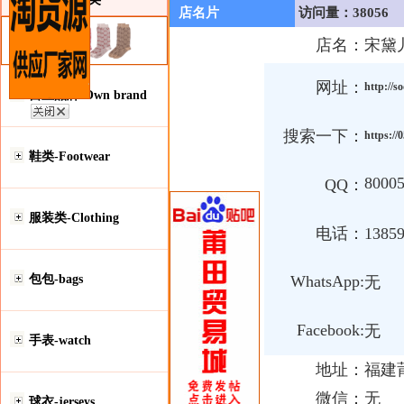
店名片
访问量：38056
店名：
宋黛
网址：
http://s
自主品牌-Own brand
搜索一下：
https:/
鞋类-Footwear
8000
QQ：
服装类-Clothing
电话：
1385
包包-bags
WhatsApp:
无
Facebook:
无
手表-watch
地址：
福建
微信：
无
球衣-jerseys