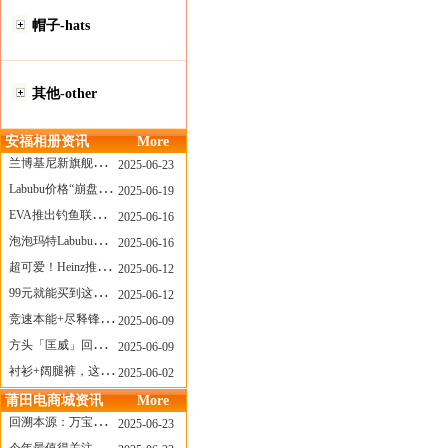
帽子-hats
其他-other
安福相册资讯
More
兰博基尼新旗舰曝光？这台顶级超跑或将在8月登场
2025-06-23
Labubu价格“崩盘”？618当日泡泡玛特预售补货量超200W！
2025-06-19
EVA推出钓鱼联名套装，初号机也能当“假饵”？
2025-06-16
泡泡玛特Labubu新品发售上演“拳王争霸”......
2025-06-16
超可爱！Heinz推出星之卡比合作款番茄酱！
2025-06-12
99元就能买到这样颜值的太阳镜？优衣库夏季墨镜系列
2025-06-12
竞速本能+尽释锋芒——罗杰杜彼Roger+Dubuis王者竞速系列飞返计时码表燃擎赛道
2025-06-09
方头「匡威」回归！日系简约里的小心思
2025-06-09
衬衫+阔腿裤，这样穿美出新高度！
2025-06-02
莆田电商城资讯
More
回溯本源：万宝龙推出明星系列都市灰腕表新作
2025-06-23