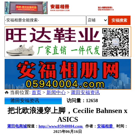
当前位置:
首页
>
新闻中心
>
莆田安福资讯
莆田安福资讯
访问量：12658
把北欧浪漫穿上脚，Cecilie Bahnsen x
ASICS
莆田电商城
报道：
http://www.05940004.com
作者：
安福相册
时间：
2025年06月16日