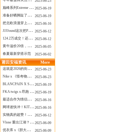
今年最值得关注的AF1！KOBE x AF1 明日发售
2025-06-23
巅峰系列Extreme Diver潜水腕表与Revival Diver复刻版潜水腕表共同推出“暗影款”新作
2025-06-19
准备好晒脚趾了吗？透明款 AF1 要回归了
2025-06-19
把北欧浪漫穿上脚，Cecilie Bahnsen x ASICS
2025-06-16
JJJJound这次把PUMA改得好安静
2025-06-12
124.2万成交！还有什么是Labubu做不到的？
2025-06-12
黄牛溢价20倍，「Labubu」3.0市价大盘点！假货比正品还贵...
2025-06-05
春夏最新穿搭示范
2025-06-02
莆田安福资讯
More
这就是2026的街头感！Prada新包我先爱了
2025-06-23
Nike x 《怪奇物语》联名回归，终于轮到这双热门款了！
2025-06-23
BLANCPAIN X SWATCH联名款 BIOCERAMIC SCUBA FIFTY FATHOMS 系列推出全新 GREEN ABYSS（碧波洋）腕表
2025-06-19
FKA twigs x 昂跑 联名来了，这三双 Cloud X 你选哪一双？
2025-06-19
最适合作为情侣鞋的New Balance 1906 Loafer出现了！
2025-06-16
网球迷快冲！KITH x Wilson 限量球拍太会设计了
2025-06-16
实物真的超赞！NB 新款 2010 新配色
2025-06-12
Vlone 重出江湖？突然又要联名，谁能想到！
2025-06-09
优衣库 x《胆大党》新品公布，第二季联动周边来了！
2025-06-09