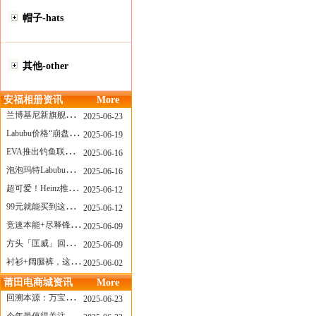
帽子-hats
其他-other
安福相册资讯
More
兰博基尼新旗舰曝光？这台顶级超跑或将在8月登场
2025-06-23
Labubu价格“崩盘”？618当日泡泡玛特预售补货量超200W！
2025-06-19
EVA推出钓鱼联名套装，初号机也能当“假饵”？
2025-06-16
泡泡玛特Labubu新品发售上演“拳王争霸”......
2025-06-16
超可爱！Heinz推出星之卡比合作款番茄酱！
2025-06-12
99元就能买到这样颜值的太阳镜？优衣库夏季墨镜系列
2025-06-12
竞速本能+尽释锋芒——罗杰杜彼Roger+Dubuis王者竞速系列飞返计时码表燃擎赛道
2025-06-09
方头「匡威」回归！日系简约里的小心思
2025-06-09
衬衫+阔腿裤，这样穿美出新高度！
2025-06-02
莆田电商城资讯
More
回溯本源：万宝龙推出明星系列都市灰腕表新作
2025-06-23