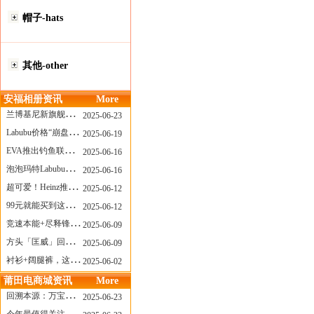
帽子-hats
其他-other
安福相册资讯
More
兰博基尼新旗舰曝光？这台顶级超跑或将在8月登场
2025-06-23
Labubu价格“崩盘”？618当日泡泡玛特预售补货量超200W！
2025-06-19
EVA推出钓鱼联名套装，初号机也能当“假饵”？
2025-06-16
泡泡玛特Labubu新品发售上演“拳王争霸”......
2025-06-16
超可爱！Heinz推出星之卡比合作款番茄酱！
2025-06-12
99元就能买到这样颜值的太阳镜？优衣库夏季墨镜系列
2025-06-12
竞速本能+尽释锋芒——罗杰杜彼Roger+Dubuis王者竞速系列飞返计时码表燃擎赛道
2025-06-09
方头「匡威」回归！日系简约里的小心思
2025-06-09
衬衫+阔腿裤，这样穿美出新高度！
2025-06-02
莆田电商城资讯
More
回溯本源：万宝龙推出明星系列都市灰腕表新作
2025-06-23