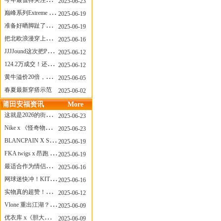
今年最值得关注的AF1！KOBE x AF1 明日发售
2025-06-23
巅峰系列Extreme Diver潜水腕表与Revival Diver复刻版潜水腕表共同推出“暗影款”新作
2025-06-19
准备好晒脚趾了吗？透明款 AF1 要回归了
2025-06-19
把北欧浪漫穿上脚，Cecilie Bahnsen x ASICS
2025-06-16
JJJJound这次把PUMA改得好安静
2025-06-12
124.2万成交！还有什么是Labubu做不到的？
2025-06-12
黄牛溢价20倍，「Labubu」3.0市价大盘点！假货比正品还贵...
2025-06-05
春夏最新穿搭示范
2025-06-02
莆田安福资讯
More
这就是2026的街头感！Prada新包我先爱了
2025-06-23
Nike x 《怪奇物语》联名回归，终于轮到这双热门款了！
2025-06-23
BLANCPAIN X SWATCH联名款 BIOCERAMIC SCUBA FIFTY FATHOMS 系列推出全新 GREEN ABYSS（碧波洋）腕表
2025-06-19
FKA twigs x 昂跑 联名来了，这三双 Cloud X 你选哪一双？
2025-06-19
最适合作为情侣鞋的New Balance 1906 Loafer出现了！
2025-06-16
网球迷快冲！KITH x Wilson 限量球拍太会设计了
2025-06-16
实物真的超赞！NB 新款 2010 新配色
2025-06-12
Vlone 重出江湖？突然又要联名，谁能想到！
2025-06-09
优衣库 x《胆大党》新品公布，第二季联动周边来了！
2025-06-09