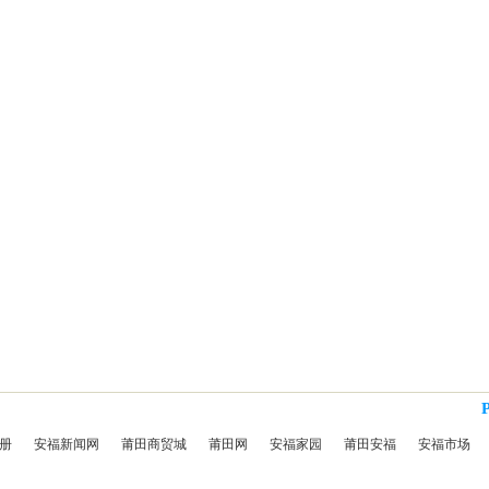
册
安福新闻网
莆田商贸城
莆田网
安福家园
莆田安福
安福市场