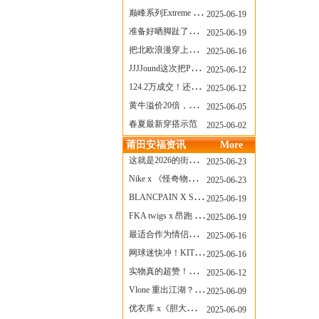
巅峰系列Extreme Diver潜水腕表与Revival Diver复刻版潜水腕表共同推出“暗影款”新作
2025-06-19
准备好晒脚趾了吗？透明款 AF1 要回归了
2025-06-19
把北欧浪漫穿上脚，Cecilie Bahnsen x ASICS
2025-06-16
JJJJound这次把PUMA改得好安静
2025-06-12
124.2万成交！还有什么是Labubu做不到的？
2025-06-12
黄牛溢价20倍，「Labubu」3.0市价大盘点！假货比正品还贵...
2025-06-05
春夏最新穿搭示范
2025-06-02
莆田安福资讯
More
这就是2026的街头感！Prada新包我先爱了
2025-06-23
Nike x 《怪奇物语》联名回归，终于轮到这双热门款了！
2025-06-23
BLANCPAIN X SWATCH联名款 BIOCERAMIC SCUBA FIFTY FATHOMS 系列推出全新 GREEN ABYSS（碧波洋）腕表
2025-06-19
FKA twigs x 昂跑 联名来了，这三双 Cloud X 你选哪一双？
2025-06-19
最适合作为情侣鞋的New Balance 1906 Loafer出现了！
2025-06-16
网球迷快冲！KITH x Wilson 限量球拍太会设计了
2025-06-16
实物真的超赞！NB 新款 2010 新配色
2025-06-12
Vlone 重出江湖？突然又要联名，谁能想到！
2025-06-09
优衣库 x《胆大党》新品公布，第二季联动周边来了！
2025-06-09