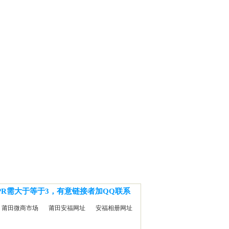
PR需大于等于3，有意链接者加QQ联系
莆田微商市场
莆田安福网址
安福相册网址