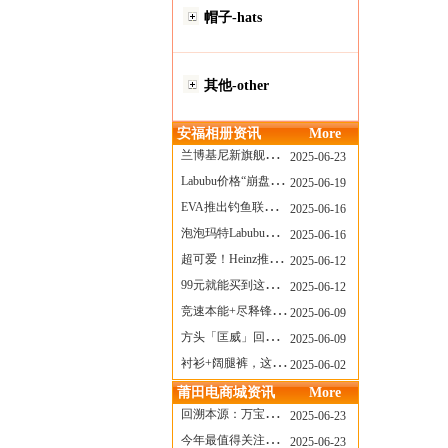
帽子-hats
其他-other
安福相册资讯
More
兰博基尼新旗舰曝光？这台顶级超跑或将在8月登场
2025-06-23
Labubu价格“崩盘”？618当日泡泡玛特预售补货量超200W！
2025-06-19
EVA推出钓鱼联名套装，初号机也能当“假饵”？
2025-06-16
泡泡玛特Labubu新品发售上演“拳王争霸”......
2025-06-16
超可爱！Heinz推出星之卡比合作款番茄酱！
2025-06-12
99元就能买到这样颜值的太阳镜？优衣库夏季墨镜系列
2025-06-12
竞速本能+尽释锋芒——罗杰杜彼Roger+Dubuis王者竞速系列飞返计时码表燃擎赛道
2025-06-09
方头「匡威」回归！日系简约里的小心思
2025-06-09
衬衫+阔腿裤，这样穿美出新高度！
2025-06-02
莆田电商城资讯
More
回溯本源：万宝龙推出明星系列都市灰腕表新作
2025-06-23
今年最值得关注的AF1！KOBE x AF1 明日发售
2025-06-23