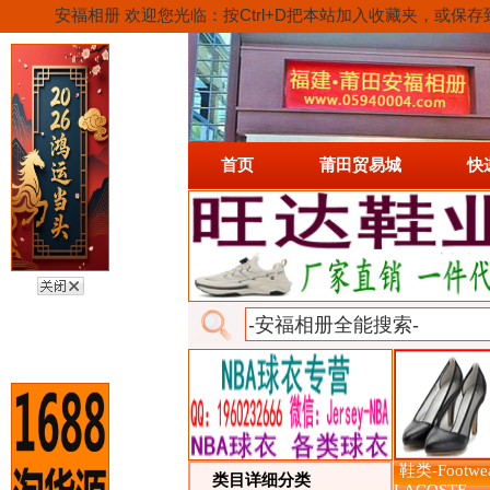
安福相册 欢迎您光临：按Ctrl+D把本站加入收藏夹，
首页
莆田贸易城
快
鞋类-Footwe
类目详细分类