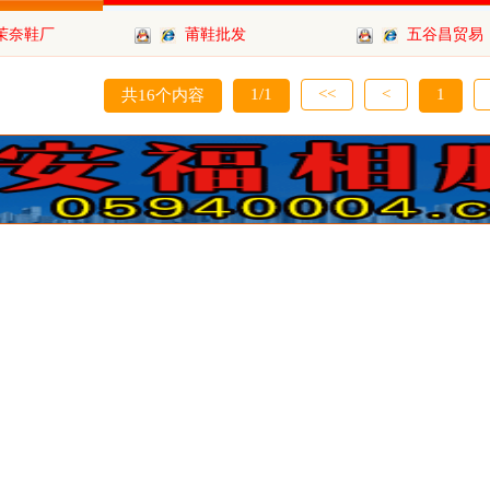
茉奈鞋厂
莆鞋批发
五谷昌贸易
1/1
<<
<
1
共16个内容