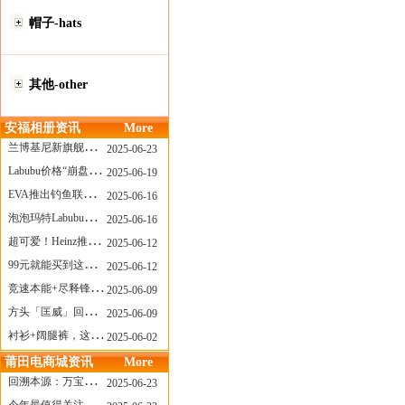
帽子-hats
其他-other
安福相册资讯
More
兰博基尼新旗舰曝光？这台顶级超跑或将在8月登场
2025-06-23
Labubu价格“崩盘”？618当日泡泡玛特预售补货量超200W！
2025-06-19
EVA推出钓鱼联名套装，初号机也能当“假饵”？
2025-06-16
泡泡玛特Labubu新品发售上演“拳王争霸”......
2025-06-16
超可爱！Heinz推出星之卡比合作款番茄酱！
2025-06-12
99元就能买到这样颜值的太阳镜？优衣库夏季墨镜系列
2025-06-12
竞速本能+尽释锋芒——罗杰杜彼Roger+Dubuis王者竞速系列飞返计时码表燃擎赛道
2025-06-09
方头「匡威」回归！日系简约里的小心思
2025-06-09
衬衫+阔腿裤，这样穿美出新高度！
2025-06-02
莆田电商城资讯
More
回溯本源：万宝龙推出明星系列都市灰腕表新作
2025-06-23