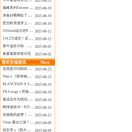
今年最值得关注的AF1！KOBE x AF1 明日发售
2025-06-23
巅峰系列Extreme Diver潜水腕表与Revival Diver复刻版潜水腕表共同推出“暗影款”新作
2025-06-19
准备好晒脚趾了吗？透明款 AF1 要回归了
2025-06-19
把北欧浪漫穿上脚，Cecilie Bahnsen x ASICS
2025-06-16
JJJJound这次把PUMA改得好安静
2025-06-12
124.2万成交！还有什么是Labubu做不到的？
2025-06-12
黄牛溢价20倍，「Labubu」3.0市价大盘点！假货比正品还贵...
2025-06-05
春夏最新穿搭示范
2025-06-02
莆田安福资讯
More
这就是2026的街头感！Prada新包我先爱了
2025-06-23
Nike x 《怪奇物语》联名回归，终于轮到这双热门款了！
2025-06-23
BLANCPAIN X SWATCH联名款 BIOCERAMIC SCUBA FIFTY FATHOMS 系列推出全新 GREEN ABYSS（碧波洋）腕表
2025-06-19
FKA twigs x 昂跑 联名来了，这三双 Cloud X 你选哪一双？
2025-06-19
最适合作为情侣鞋的New Balance 1906 Loafer出现了！
2025-06-16
网球迷快冲！KITH x Wilson 限量球拍太会设计了
2025-06-16
实物真的超赞！NB 新款 2010 新配色
2025-06-12
Vlone 重出江湖？突然又要联名，谁能想到！
2025-06-09
优衣库 x《胆大党》新品公布，第二季联动周边来了！
2025-06-09