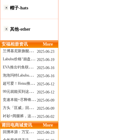
帽子-hats
其他-other
安福相册资讯
More
兰博基尼新旗舰曝光？这台顶级超跑或将在8月登场
2025-06-23
Labubu价格“崩盘”？618当日泡泡玛特预售补货量超200W！
2025-06-19
EVA推出钓鱼联名套装，初号机也能当“假饵”？
2025-06-16
泡泡玛特Labubu新品发售上演“拳王争霸”......
2025-06-16
超可爱！Heinz推出星之卡比合作款番茄酱！
2025-06-12
99元就能买到这样颜值的太阳镜？优衣库夏季墨镜系列
2025-06-12
竞速本能+尽释锋芒——罗杰杜彼Roger+Dubuis王者竞速系列飞返计时码表燃擎赛道
2025-06-09
方头「匡威」回归！日系简约里的小心思
2025-06-09
衬衫+阔腿裤，这样穿美出新高度！
2025-06-02
莆田电商城资讯
More
回溯本源：万宝龙推出明星系列都市灰腕表新作
2025-06-23