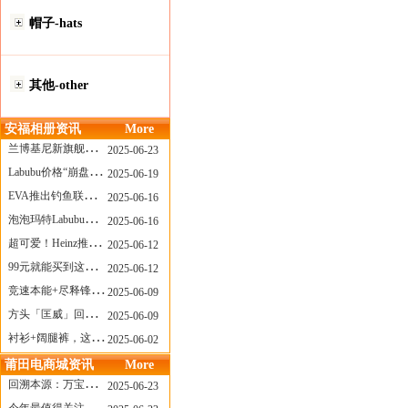
帽子-hats
其他-other
安福相册资讯
More
兰博基尼新旗舰曝光？这台顶级超跑或将在8月登场
2025-06-23
Labubu价格“崩盘”？618当日泡泡玛特预售补货量超200W！
2025-06-19
EVA推出钓鱼联名套装，初号机也能当“假饵”？
2025-06-16
泡泡玛特Labubu新品发售上演“拳王争霸”......
2025-06-16
超可爱！Heinz推出星之卡比合作款番茄酱！
2025-06-12
99元就能买到这样颜值的太阳镜？优衣库夏季墨镜系列
2025-06-12
竞速本能+尽释锋芒——罗杰杜彼Roger+Dubuis王者竞速系列飞返计时码表燃擎赛道
2025-06-09
方头「匡威」回归！日系简约里的小心思
2025-06-09
衬衫+阔腿裤，这样穿美出新高度！
2025-06-02
莆田电商城资讯
More
回溯本源：万宝龙推出明星系列都市灰腕表新作
2025-06-23