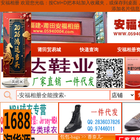
安福相册 欢迎您光临：按Ctrl+D把本站加入收藏夹，或保存到
添加名片信息
首页
莆田贸易城
快递查询
安福相册
包包-bags >> 香奈儿-
类目详细分类