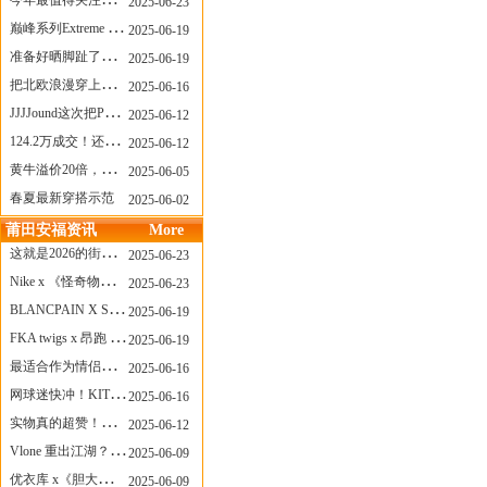
今年最值得关注的AF1！KOBE x AF1 明日发售
2025-06-23
巅峰系列Extreme Diver潜水腕表与Revival Diver复刻版潜水腕表共同推出“暗影款”新作
2025-06-19
准备好晒脚趾了吗？透明款 AF1 要回归了
2025-06-19
把北欧浪漫穿上脚，Cecilie Bahnsen x ASICS
2025-06-16
JJJJound这次把PUMA改得好安静
2025-06-12
124.2万成交！还有什么是Labubu做不到的？
2025-06-12
黄牛溢价20倍，「Labubu」3.0市价大盘点！假货比正品还贵...
2025-06-05
春夏最新穿搭示范
2025-06-02
莆田安福资讯
More
这就是2026的街头感！Prada新包我先爱了
2025-06-23
Nike x 《怪奇物语》联名回归，终于轮到这双热门款了！
2025-06-23
BLANCPAIN X SWATCH联名款 BIOCERAMIC SCUBA FIFTY FATHOMS 系列推出全新 GREEN ABYSS（碧波洋）腕表
2025-06-19
FKA twigs x 昂跑 联名来了，这三双 Cloud X 你选哪一双？
2025-06-19
最适合作为情侣鞋的New Balance 1906 Loafer出现了！
2025-06-16
网球迷快冲！KITH x Wilson 限量球拍太会设计了
2025-06-16
实物真的超赞！NB 新款 2010 新配色
2025-06-12
Vlone 重出江湖？突然又要联名，谁能想到！
2025-06-09
优衣库 x《胆大党》新品公布，第二季联动周边来了！
2025-06-09