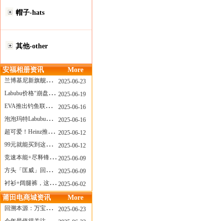
帽子-hats
其他-other
安福相册资讯
More
兰博基尼新旗舰曝光？这台顶级超跑或将在8月登场
2025-06-23
Labubu价格“崩盘”？618当日泡泡玛特预售补货量超200W！
2025-06-19
EVA推出钓鱼联名套装，初号机也能当“假饵”？
2025-06-16
泡泡玛特Labubu新品发售上演“拳王争霸”......
2025-06-16
超可爱！Heinz推出星之卡比合作款番茄酱！
2025-06-12
99元就能买到这样颜值的太阳镜？优衣库夏季墨镜系列
2025-06-12
竞速本能+尽释锋芒——罗杰杜彼Roger+Dubuis王者竞速系列飞返计时码表燃擎赛道
2025-06-09
方头「匡威」回归！日系简约里的小心思
2025-06-09
衬衫+阔腿裤，这样穿美出新高度！
2025-06-02
莆田电商城资讯
More
回溯本源：万宝龙推出明星系列都市灰腕表新作
2025-06-23