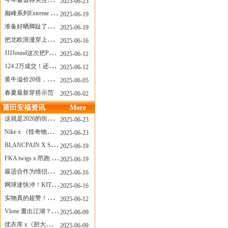
今年最值得关注的AF1！KOBE x AF1 明日发售
2025-06-23
巅峰系列Extreme Diver潜水腕表与Revival Diver复刻版潜水腕表共同推出“暗影款”新作
2025-06-19
准备好晒脚趾了吗？透明款 AF1 要回归了
2025-06-19
把北欧浪漫穿上脚，Cecilie Bahnsen x ASICS
2025-06-16
JJJJound这次把PUMA改得好安静
2025-06-12
124.2万成交！还有什么是Labubu做不到的？
2025-06-12
黄牛溢价20倍，「Labubu」3.0市价大盘点！假货比正品还贵...
2025-06-05
春夏最新穿搭示范
2025-06-02
莆田安福资讯
More
这就是2026的街头感！Prada新包我先爱了
2025-06-23
Nike x 《怪奇物语》联名回归，终于轮到这双热门款了！
2025-06-23
BLANCPAIN X SWATCH联名款 BIOCERAMIC SCUBA FIFTY FATHOMS 系列推出全新 GREEN ABYSS（碧波洋）腕表
2025-06-19
FKA twigs x 昂跑 联名来了，这三双 Cloud X 你选哪一双？
2025-06-19
最适合作为情侣鞋的New Balance 1906 Loafer出现了！
2025-06-16
网球迷快冲！KITH x Wilson 限量球拍太会设计了
2025-06-16
实物真的超赞！NB 新款 2010 新配色
2025-06-12
Vlone 重出江湖？突然又要联名，谁能想到！
2025-06-09
优衣库 x《胆大党》新品公布，第二季联动周边来了！
2025-06-09