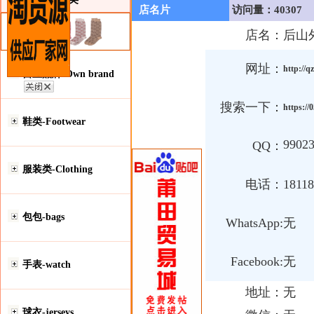
店名片
访问量：40307
店名：
后山
网址：
http://q
自主品牌-Own brand
搜索一下：
https:/
鞋类-Footwear
9902
QQ：
服装类-Clothing
电话：
18118
包包-bags
WhatsApp:
无
Facebook:
无
手表-watch
地址：
无
球衣-jerseys