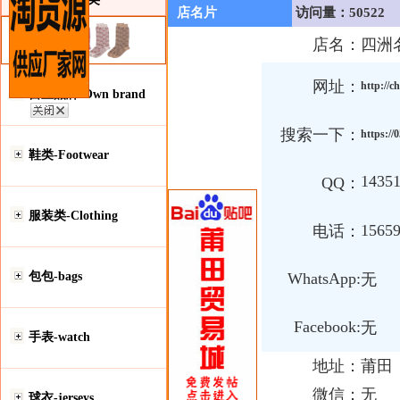
店名片
访问量：50522
店名：
四洲
网址：
http://c
自主品牌-Own brand
搜索一下：
https:/
鞋类-Footwear
1435
QQ：
服装类-Clothing
1565
电话：
包包-bags
WhatsApp:
无
Facebook:
无
手表-watch
地址：
莆田
微信：
无
球衣-jerseys