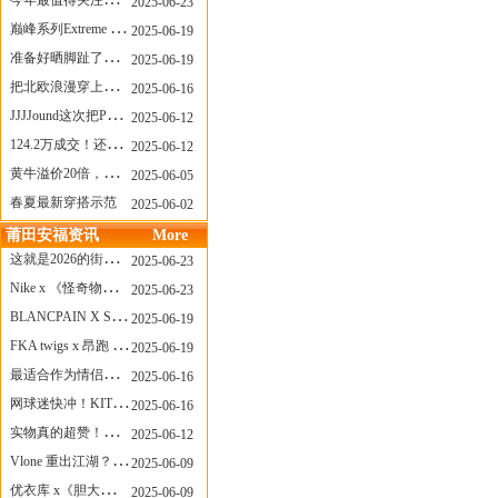
今年最值得关注的AF1！KOBE x AF1 明日发售
2025-06-23
巅峰系列Extreme Diver潜水腕表与Revival Diver复刻版潜水腕表共同推出“暗影款”新作
2025-06-19
准备好晒脚趾了吗？透明款 AF1 要回归了
2025-06-19
把北欧浪漫穿上脚，Cecilie Bahnsen x ASICS
2025-06-16
JJJJound这次把PUMA改得好安静
2025-06-12
124.2万成交！还有什么是Labubu做不到的？
2025-06-12
黄牛溢价20倍，「Labubu」3.0市价大盘点！假货比正品还贵...
2025-06-05
春夏最新穿搭示范
2025-06-02
莆田安福资讯
More
这就是2026的街头感！Prada新包我先爱了
2025-06-23
Nike x 《怪奇物语》联名回归，终于轮到这双热门款了！
2025-06-23
BLANCPAIN X SWATCH联名款 BIOCERAMIC SCUBA FIFTY FATHOMS 系列推出全新 GREEN ABYSS（碧波洋）腕表
2025-06-19
FKA twigs x 昂跑 联名来了，这三双 Cloud X 你选哪一双？
2025-06-19
最适合作为情侣鞋的New Balance 1906 Loafer出现了！
2025-06-16
网球迷快冲！KITH x Wilson 限量球拍太会设计了
2025-06-16
实物真的超赞！NB 新款 2010 新配色
2025-06-12
Vlone 重出江湖？突然又要联名，谁能想到！
2025-06-09
优衣库 x《胆大党》新品公布，第二季联动周边来了！
2025-06-09