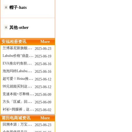
帽子-hats
其他-other
安福相册资讯
More
兰博基尼新旗舰曝光？这台顶级超跑或将在8月登场
2025-06-23
Labubu价格“崩盘”？618当日泡泡玛特预售补货量超200W！
2025-06-19
EVA推出钓鱼联名套装，初号机也能当“假饵”？
2025-06-16
泡泡玛特Labubu新品发售上演“拳王争霸”......
2025-06-16
超可爱！Heinz推出星之卡比合作款番茄酱！
2025-06-12
99元就能买到这样颜值的太阳镜？优衣库夏季墨镜系列
2025-06-12
竞速本能+尽释锋芒——罗杰杜彼Roger+Dubuis王者竞速系列飞返计时码表燃擎赛道
2025-06-09
方头「匡威」回归！日系简约里的小心思
2025-06-09
衬衫+阔腿裤，这样穿美出新高度！
2025-06-02
莆田电商城资讯
More
回溯本源：万宝龙推出明星系列都市灰腕表新作
2025-06-23