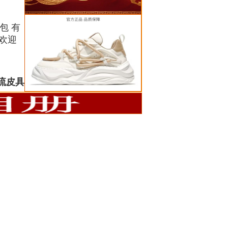
等包 有
欢迎
流皮具