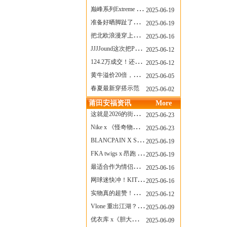
巅峰系列Extreme Diver潜水腕表与Revival Diver复刻版潜水腕表共同推出“暗影款”新作
2025-06-19
准备好晒脚趾了吗？透明款 AF1 要回归了
2025-06-19
把北欧浪漫穿上脚，Cecilie Bahnsen x ASICS
2025-06-16
JJJJound这次把PUMA改得好安静
2025-06-12
124.2万成交！还有什么是Labubu做不到的？
2025-06-12
黄牛溢价20倍，「Labubu」3.0市价大盘点！假货比正品还贵...
2025-06-05
春夏最新穿搭示范
2025-06-02
莆田安福资讯
More
这就是2026的街头感！Prada新包我先爱了
2025-06-23
Nike x 《怪奇物语》联名回归，终于轮到这双热门款了！
2025-06-23
BLANCPAIN X SWATCH联名款 BIOCERAMIC SCUBA FIFTY FATHOMS 系列推出全新 GREEN ABYSS（碧波洋）腕表
2025-06-19
FKA twigs x 昂跑 联名来了，这三双 Cloud X 你选哪一双？
2025-06-19
最适合作为情侣鞋的New Balance 1906 Loafer出现了！
2025-06-16
网球迷快冲！KITH x Wilson 限量球拍太会设计了
2025-06-16
实物真的超赞！NB 新款 2010 新配色
2025-06-12
Vlone 重出江湖？突然又要联名，谁能想到！
2025-06-09
优衣库 x《胆大党》新品公布，第二季联动周边来了！
2025-06-09