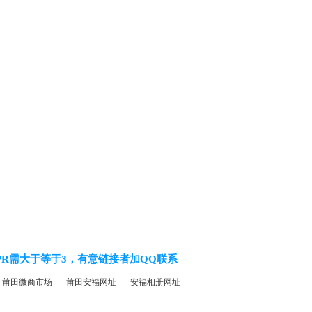
PR需大于等于3，有意链接者加QQ联系
莆田微商市场
莆田安福网址
安福相册网址