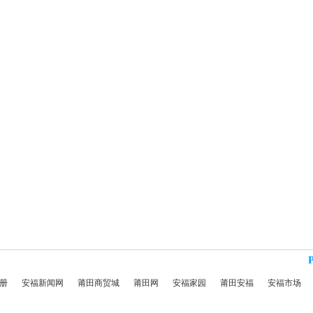
册
安福新闻网
莆田商贸城
莆田网
安福家园
莆田安福
安福市场