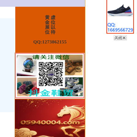
黄 虚
金 位
展 以
位 待
QQ:1273862155