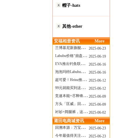
帽子-hats
其他-other
安福相册资讯
More
兰博基尼新旗舰曝光？这台顶级超跑或将在8月登场
2025-06-23
Labubu价格“崩盘”？618当日泡泡玛特预售补货量超200W！
2025-06-19
EVA推出钓鱼联名套装，初号机也能当“假饵”？
2025-06-16
泡泡玛特Labubu新品发售上演“拳王争霸”......
2025-06-16
超可爱！Heinz推出星之卡比合作款番茄酱！
2025-06-12
99元就能买到这样颜值的太阳镜？优衣库夏季墨镜系列
2025-06-12
竞速本能+尽释锋芒——罗杰杜彼Roger+Dubuis王者竞速系列飞返计时码表燃擎赛道
2025-06-09
方头「匡威」回归！日系简约里的小心思
2025-06-09
衬衫+阔腿裤，这样穿美出新高度！
2025-06-02
莆田电商城资讯
More
回溯本源：万宝龙推出明星系列都市灰腕表新作
2025-06-23
今年最值得关注的AF1！KOBE x AF1 明日发售
2025-06-23