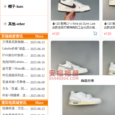
帽子-hats
其他-other
安福相册资讯
More
兰博基尼新旗舰曝光？这台顶级超跑或将在8月登场
2025-06-23
Labubu价格“崩盘”？618当日泡泡玛特预售补货量超200W！
2025-06-19
EVA推出钓鱼联名套装，初号机也能当“假饵”？
2025-06-16
泡泡玛特Labubu新品发售上演“拳王争霸”......
2025-06-16
超可爱！Heinz推出星之卡比合作款番茄酱！
2025-06-12
99元就能买到这样颜值的太阳镜？优衣库夏季墨镜系列
2025-06-12
竞速本能+尽释锋芒——罗杰杜彼Roger+Dubuis王者竞速系列飞返计时码表燃擎赛道
2025-06-09
方头「匡威」回归！日系简约里的小心思
2025-06-09
衬衫+阔腿裤，这样穿美出新高度！
2025-06-02
莆田电商城资讯
More
回溯本源：万宝龙推出明星系列都市灰腕表新作
2025-06-23