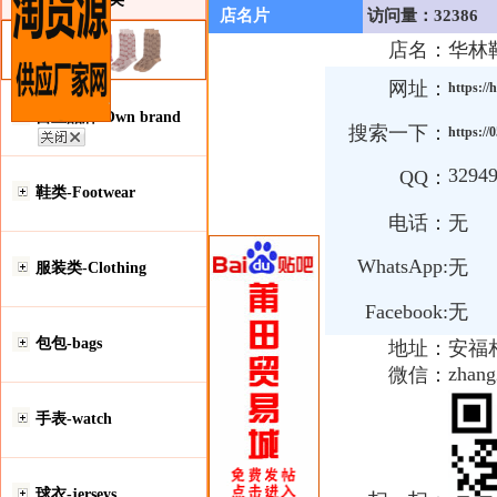
店名片
访问量：32386
店名：
华林
网址：
https://
自主品牌-Own brand
搜索一下：
https://
3294
QQ：
鞋类-Footwear
电话：
无
WhatsApp:
无
服装类-Clothing
Facebook:
无
包包-bags
地址：
安福
zhan
微信：
手表-watch
球衣-jerseys