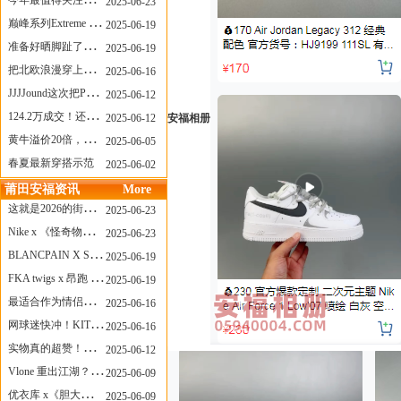
今年最值得关注的AF1！KOBE x AF1 明日发售
2025-06-23
巅峰系列Extreme Diver潜水腕表与Revival Diver复刻版潜水腕表共同推出“暗影款”新作
2025-06-19
准备好晒脚趾了吗？透明款 AF1 要回归了
2025-06-19
把北欧浪漫穿上脚，Cecilie Bahnsen x ASICS
2025-06-16
JJJJound这次把PUMA改得好安静
2025-06-12
124.2万成交！还有什么是Labubu做不到的？
安福相册
2025-06-12
黄牛溢价20倍，「Labubu」3.0市价大盘点！假货比正品还贵...
2025-06-05
春夏最新穿搭示范
2025-06-02
莆田安福资讯
More
这就是2026的街头感！Prada新包我先爱了
2025-06-23
Nike x 《怪奇物语》联名回归，终于轮到这双热门款了！
2025-06-23
BLANCPAIN X SWATCH联名款 BIOCERAMIC SCUBA FIFTY FATHOMS 系列推出全新 GREEN ABYSS（碧波洋）腕表
2025-06-19
FKA twigs x 昂跑 联名来了，这三双 Cloud X 你选哪一双？
2025-06-19
最适合作为情侣鞋的New Balance 1906 Loafer出现了！
2025-06-16
网球迷快冲！KITH x Wilson 限量球拍太会设计了
2025-06-16
实物真的超赞！NB 新款 2010 新配色
2025-06-12
Vlone 重出江湖？突然又要联名，谁能想到！
2025-06-09
优衣库 x《胆大党》新品公布，第二季联动周边来了！
2025-06-09