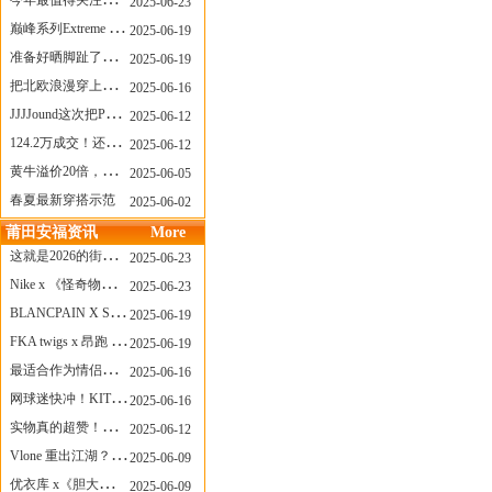
今年最值得关注的AF1！KOBE x AF1 明日发售
2025-06-23
巅峰系列Extreme Diver潜水腕表与Revival Diver复刻版潜水腕表共同推出“暗影款”新作
2025-06-19
准备好晒脚趾了吗？透明款 AF1 要回归了
2025-06-19
把北欧浪漫穿上脚，Cecilie Bahnsen x ASICS
2025-06-16
JJJJound这次把PUMA改得好安静
2025-06-12
124.2万成交！还有什么是Labubu做不到的？
2025-06-12
黄牛溢价20倍，「Labubu」3.0市价大盘点！假货比正品还贵...
2025-06-05
春夏最新穿搭示范
2025-06-02
莆田安福资讯
More
这就是2026的街头感！Prada新包我先爱了
2025-06-23
Nike x 《怪奇物语》联名回归，终于轮到这双热门款了！
2025-06-23
BLANCPAIN X SWATCH联名款 BIOCERAMIC SCUBA FIFTY FATHOMS 系列推出全新 GREEN ABYSS（碧波洋）腕表
2025-06-19
FKA twigs x 昂跑 联名来了，这三双 Cloud X 你选哪一双？
2025-06-19
最适合作为情侣鞋的New Balance 1906 Loafer出现了！
2025-06-16
网球迷快冲！KITH x Wilson 限量球拍太会设计了
2025-06-16
实物真的超赞！NB 新款 2010 新配色
2025-06-12
Vlone 重出江湖？突然又要联名，谁能想到！
2025-06-09
优衣库 x《胆大党》新品公布，第二季联动周边来了！
2025-06-09