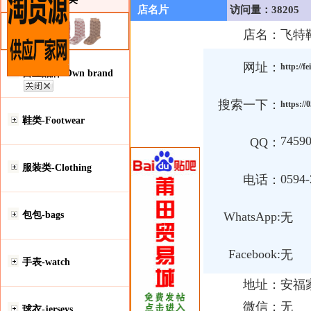
店名片
访问量：38205
店名：
飞特
网址：
http://f
自主品牌-Own brand
搜索一下：
https://
鞋类-Footwear
7459
QQ：
服装类-Clothing
0594-
电话：
包包-bags
WhatsApp:
无
Facebook:
无
手表-watch
地址：
安福家
微信：
无
球衣-jerseys