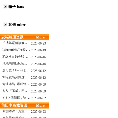
帽子-hats
其他-other
安福相册资讯
More
兰博基尼新旗舰曝光？这台顶级超跑或将在8月登场
2025-06-23
Labubu价格“崩盘”？618当日泡泡玛特预售补货量超200W！
2025-06-19
EVA推出钓鱼联名套装，初号机也能当“假饵”？
2025-06-16
泡泡玛特Labubu新品发售上演“拳王争霸”......
2025-06-16
超可爱！Heinz推出星之卡比合作款番茄酱！
2025-06-12
99元就能买到这样颜值的太阳镜？优衣库夏季墨镜系列
2025-06-12
竞速本能+尽释锋芒——罗杰杜彼Roger+Dubuis王者竞速系列飞返计时码表燃擎赛道
2025-06-09
方头「匡威」回归！日系简约里的小心思
2025-06-09
衬衫+阔腿裤，这样穿美出新高度！
2025-06-02
莆田电商城资讯
More
回溯本源：万宝龙推出明星系列都市灰腕表新作
2025-06-23