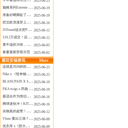
今年最值得关注的AF1！KOBE x AF1 明日发售
2025-06-23
巅峰系列Extreme Diver潜水腕表与Revival Diver复刻版潜水腕表共同推出“暗影款”新作
2025-06-19
准备好晒脚趾了吗？透明款 AF1 要回归了
2025-06-19
把北欧浪漫穿上脚，Cecilie Bahnsen x ASICS
2025-06-16
JJJJound这次把PUMA改得好安静
2025-06-12
124.2万成交！还有什么是Labubu做不到的？
2025-06-12
黄牛溢价20倍，「Labubu」3.0市价大盘点！假货比正品还贵...
2025-06-05
春夏最新穿搭示范
2025-06-02
莆田安福资讯
More
这就是2026的街头感！Prada新包我先爱了
2025-06-23
Nike x 《怪奇物语》联名回归，终于轮到这双热门款了！
2025-06-23
BLANCPAIN X SWATCH联名款 BIOCERAMIC SCUBA FIFTY FATHOMS 系列推出全新 GREEN ABYSS（碧波洋）腕表
2025-06-19
FKA twigs x 昂跑 联名来了，这三双 Cloud X 你选哪一双？
2025-06-19
最适合作为情侣鞋的New Balance 1906 Loafer出现了！
2025-06-16
网球迷快冲！KITH x Wilson 限量球拍太会设计了
2025-06-16
实物真的超赞！NB 新款 2010 新配色
2025-06-12
Vlone 重出江湖？突然又要联名，谁能想到！
2025-06-09
优衣库 x《胆大党》新品公布，第二季联动周边来了！
2025-06-09