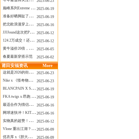
今年最值得关注的AF1！KOBE x AF1 明日发售
2025-06-23
巅峰系列Extreme Diver潜水腕表与Revival Diver复刻版潜水腕表共同推出“暗影款”新作
2025-06-19
准备好晒脚趾了吗？透明款 AF1 要回归了
2025-06-19
把北欧浪漫穿上脚，Cecilie Bahnsen x ASICS
2025-06-16
JJJJound这次把PUMA改得好安静
2025-06-12
124.2万成交！还有什么是Labubu做不到的？
2025-06-12
黄牛溢价20倍，「Labubu」3.0市价大盘点！假货比正品还贵...
2025-06-05
春夏最新穿搭示范
2025-06-02
莆田安福资讯
More
这就是2026的街头感！Prada新包我先爱了
2025-06-23
Nike x 《怪奇物语》联名回归，终于轮到这双热门款了！
2025-06-23
BLANCPAIN X SWATCH联名款 BIOCERAMIC SCUBA FIFTY FATHOMS 系列推出全新 GREEN ABYSS（碧波洋）腕表
2025-06-19
FKA twigs x 昂跑 联名来了，这三双 Cloud X 你选哪一双？
2025-06-19
最适合作为情侣鞋的New Balance 1906 Loafer出现了！
2025-06-16
网球迷快冲！KITH x Wilson 限量球拍太会设计了
2025-06-16
实物真的超赞！NB 新款 2010 新配色
2025-06-12
Vlone 重出江湖？突然又要联名，谁能想到！
2025-06-09
优衣库 x《胆大党》新品公布，第二季联动周边来了！
2025-06-09