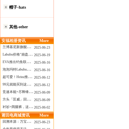
帽子-hats
其他-other
安福相册资讯
More
兰博基尼新旗舰曝光？这台顶级超跑或将在8月登场
2025-06-23
Labubu价格“崩盘”？618当日泡泡玛特预售补货量超200W！
2025-06-19
EVA推出钓鱼联名套装，初号机也能当“假饵”？
2025-06-16
泡泡玛特Labubu新品发售上演“拳王争霸”......
2025-06-16
超可爱！Heinz推出星之卡比合作款番茄酱！
2025-06-12
99元就能买到这样颜值的太阳镜？优衣库夏季墨镜系列
2025-06-12
竞速本能+尽释锋芒——罗杰杜彼Roger+Dubuis王者竞速系列飞返计时码表燃擎赛道
2025-06-09
方头「匡威」回归！日系简约里的小心思
2025-06-09
衬衫+阔腿裤，这样穿美出新高度！
2025-06-02
莆田电商城资讯
More
回溯本源：万宝龙推出明星系列都市灰腕表新作
2025-06-23