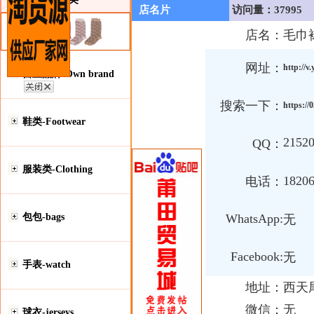
店名片
访问量：37995
店名：
毛巾
网址：
http://
自主品牌-Own brand
搜索一下：
https://
鞋类-Footwear
2152
QQ：
服装类-Clothing
1820
电话：
包包-bags
WhatsApp:
无
Facebook:
无
手表-watch
地址：
西天
微信：
无
球衣-jerseys