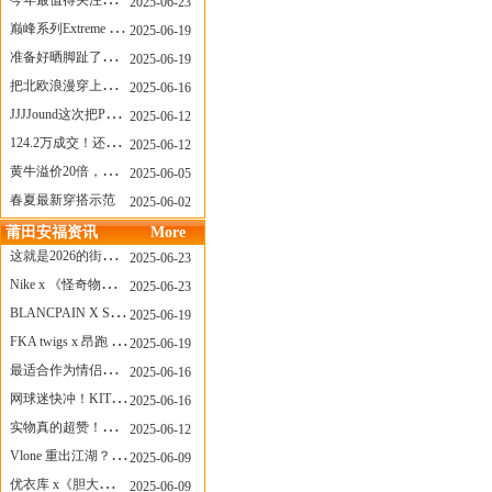
今年最值得关注的AF1！KOBE x AF1 明日发售
2025-06-23
巅峰系列Extreme Diver潜水腕表与Revival Diver复刻版潜水腕表共同推出“暗影款”新作
2025-06-19
准备好晒脚趾了吗？透明款 AF1 要回归了
2025-06-19
把北欧浪漫穿上脚，Cecilie Bahnsen x ASICS
2025-06-16
JJJJound这次把PUMA改得好安静
2025-06-12
124.2万成交！还有什么是Labubu做不到的？
2025-06-12
黄牛溢价20倍，「Labubu」3.0市价大盘点！假货比正品还贵...
2025-06-05
春夏最新穿搭示范
2025-06-02
莆田安福资讯
More
这就是2026的街头感！Prada新包我先爱了
2025-06-23
Nike x 《怪奇物语》联名回归，终于轮到这双热门款了！
2025-06-23
BLANCPAIN X SWATCH联名款 BIOCERAMIC SCUBA FIFTY FATHOMS 系列推出全新 GREEN ABYSS（碧波洋）腕表
2025-06-19
FKA twigs x 昂跑 联名来了，这三双 Cloud X 你选哪一双？
2025-06-19
最适合作为情侣鞋的New Balance 1906 Loafer出现了！
2025-06-16
网球迷快冲！KITH x Wilson 限量球拍太会设计了
2025-06-16
实物真的超赞！NB 新款 2010 新配色
2025-06-12
Vlone 重出江湖？突然又要联名，谁能想到！
2025-06-09
优衣库 x《胆大党》新品公布，第二季联动周边来了！
2025-06-09