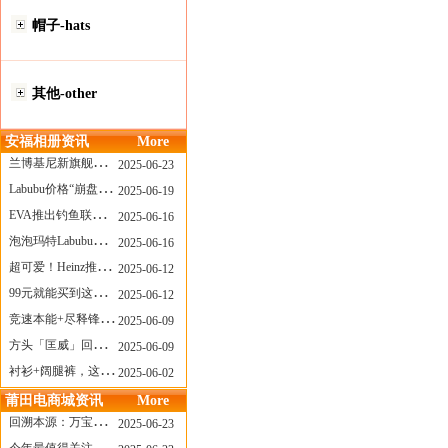
帽子-hats
其他-other
安福相册资讯
More
兰博基尼新旗舰曝光？这台顶级超跑或将在8月登场
2025-06-23
Labubu价格“崩盘”？618当日泡泡玛特预售补货量超200W！
2025-06-19
EVA推出钓鱼联名套装，初号机也能当“假饵”？
2025-06-16
泡泡玛特Labubu新品发售上演“拳王争霸”......
2025-06-16
超可爱！Heinz推出星之卡比合作款番茄酱！
2025-06-12
99元就能买到这样颜值的太阳镜？优衣库夏季墨镜系列
2025-06-12
竞速本能+尽释锋芒——罗杰杜彼Roger+Dubuis王者竞速系列飞返计时码表燃擎赛道
2025-06-09
方头「匡威」回归！日系简约里的小心思
2025-06-09
衬衫+阔腿裤，这样穿美出新高度！
2025-06-02
莆田电商城资讯
More
回溯本源：万宝龙推出明星系列都市灰腕表新作
2025-06-23