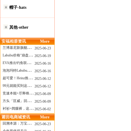
帽子-hats
其他-other
安福相册资讯
More
兰博基尼新旗舰曝光？这台顶级超跑或将在8月登场
2025-06-23
Labubu价格“崩盘”？618当日泡泡玛特预售补货量超200W！
2025-06-19
EVA推出钓鱼联名套装，初号机也能当“假饵”？
2025-06-16
泡泡玛特Labubu新品发售上演“拳王争霸”......
2025-06-16
超可爱！Heinz推出星之卡比合作款番茄酱！
2025-06-12
99元就能买到这样颜值的太阳镜？优衣库夏季墨镜系列
2025-06-12
竞速本能+尽释锋芒——罗杰杜彼Roger+Dubuis王者竞速系列飞返计时码表燃擎赛道
2025-06-09
方头「匡威」回归！日系简约里的小心思
2025-06-09
衬衫+阔腿裤，这样穿美出新高度！
2025-06-02
莆田电商城资讯
More
回溯本源：万宝龙推出明星系列都市灰腕表新作
2025-06-23