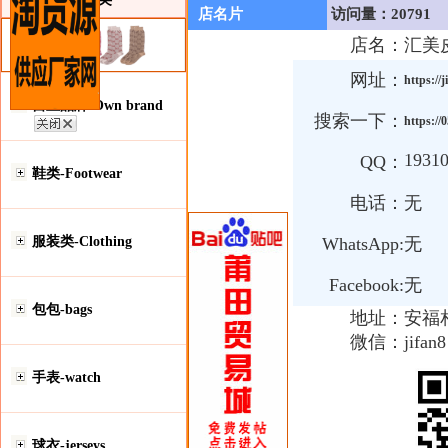
店名片
访问量：20791
店名：
汇美
网址：
https://
自主品牌-Own brand
搜索一下：
https://
1931
QQ：
鞋类-Footwear
电话：
无
服装类-Clothing
WhatsApp:
无
Facebook:
无
包包-bags
地址：
安福
微信：
jifan8
手表-watch
球衣-jerseys