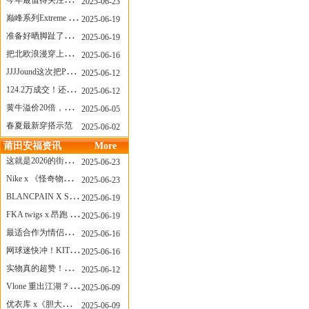
今年最值得关注的AF1！KOBE x AF1 明日发售
2025-06-23
巅峰系列Extreme Diver潜水腕表与Revival Diver复刻版潜水腕表共同推出“暗影款”新作
2025-06-19
准备好晒脚趾了吗？透明款 AF1 要回归了
2025-06-19
把北欧浪漫穿上脚，Cecilie Bahnsen x ASICS
2025-06-16
JJJJound这次把PUMA改得好安静
2025-06-12
124.2万成交！还有什么是Labubu做不到的？
2025-06-12
黄牛溢价20倍，「Labubu」3.0市价大盘点！假货比正品还贵...
2025-06-05
春夏最新穿搭示范
2025-06-02
莆田安福资讯
More
这就是2026的街头感！Prada新包我先爱了
2025-06-23
Nike x 《怪奇物语》联名回归，终于轮到这双热门款了！
2025-06-23
BLANCPAIN X SWATCH联名款 BIOCERAMIC SCUBA FIFTY FATHOMS 系列推出全新 GREEN ABYSS（碧波洋）腕表
2025-06-19
FKA twigs x 昂跑 联名来了，这三双 Cloud X 你选哪一双？
2025-06-19
最适合作为情侣鞋的New Balance 1906 Loafer出现了！
2025-06-16
网球迷快冲！KITH x Wilson 限量球拍太会设计了
2025-06-16
实物真的超赞！NB 新款 2010 新配色
2025-06-12
Vlone 重出江湖？突然又要联名，谁能想到！
2025-06-09
优衣库 x《胆大党》新品公布，第二季联动周边来了！
2025-06-09