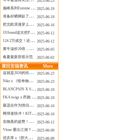
今年最值得关注的AF1！KOBE x AF1 明日发售
2025-06-23
巅峰系列Extreme Diver潜水腕表与Revival Diver复刻版潜水腕表共同推出“暗影款”新作
2025-06-19
准备好晒脚趾了吗？透明款 AF1 要回归了
2025-06-19
把北欧浪漫穿上脚，Cecilie Bahnsen x ASICS
2025-06-16
JJJJound这次把PUMA改得好安静
2025-06-12
124.2万成交！还有什么是Labubu做不到的？
2025-06-12
黄牛溢价20倍，「Labubu」3.0市价大盘点！假货比正品还贵...
2025-06-05
春夏最新穿搭示范
2025-06-02
莆田安福资讯
More
这就是2026的街头感！Prada新包我先爱了
2025-06-23
Nike x 《怪奇物语》联名回归，终于轮到这双热门款了！
2025-06-23
BLANCPAIN X SWATCH联名款 BIOCERAMIC SCUBA FIFTY FATHOMS 系列推出全新 GREEN ABYSS（碧波洋）腕表
2025-06-19
FKA twigs x 昂跑 联名来了，这三双 Cloud X 你选哪一双？
2025-06-19
最适合作为情侣鞋的New Balance 1906 Loafer出现了！
2025-06-16
网球迷快冲！KITH x Wilson 限量球拍太会设计了
2025-06-16
实物真的超赞！NB 新款 2010 新配色
2025-06-12
Vlone 重出江湖？突然又要联名，谁能想到！
2025-06-09
优衣库 x《胆大党》新品公布，第二季联动周边来了！
2025-06-09