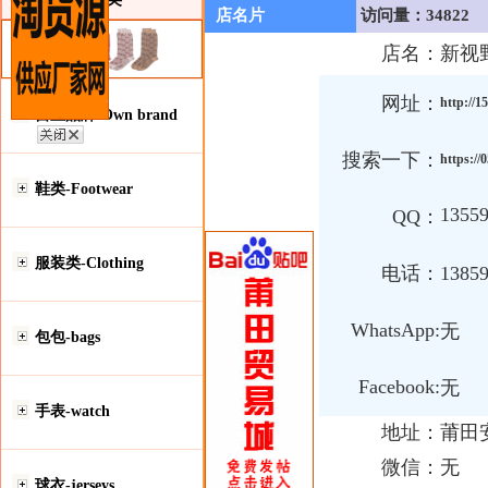
店名片
访问量：34822
店名：
新视
网址：
http://1
自主品牌-Own brand
搜索一下：
https://
鞋类-Footwear
1355
QQ：
服装类-Clothing
电话：
1385
WhatsApp:
无
包包-bags
Facebook:
无
手表-watch
地址：
莆田
微信：
无
球衣-jerseys