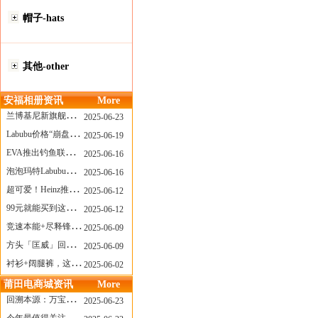
帽子-hats
其他-other
安福相册资讯
More
兰博基尼新旗舰曝光？这台顶级超跑或将在8月登场
2025-06-23
Labubu价格“崩盘”？618当日泡泡玛特预售补货量超200W！
2025-06-19
EVA推出钓鱼联名套装，初号机也能当“假饵”？
2025-06-16
泡泡玛特Labubu新品发售上演“拳王争霸”......
2025-06-16
超可爱！Heinz推出星之卡比合作款番茄酱！
2025-06-12
99元就能买到这样颜值的太阳镜？优衣库夏季墨镜系列
2025-06-12
竞速本能+尽释锋芒——罗杰杜彼Roger+Dubuis王者竞速系列飞返计时码表燃擎赛道
2025-06-09
方头「匡威」回归！日系简约里的小心思
2025-06-09
衬衫+阔腿裤，这样穿美出新高度！
2025-06-02
莆田电商城资讯
More
回溯本源：万宝龙推出明星系列都市灰腕表新作
2025-06-23