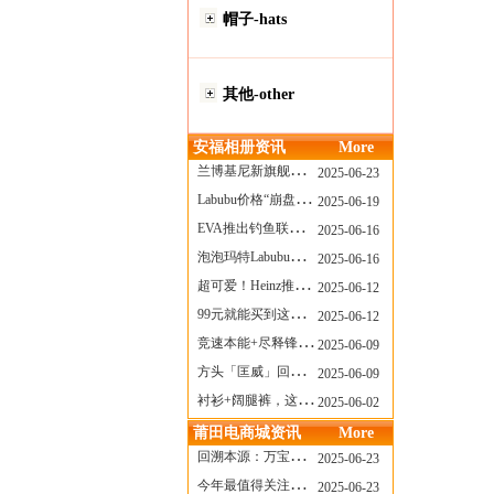
帽子-hats
其他-other
安福相册资讯
More
兰博基尼新旗舰曝光？这台顶级超跑或将在8月登场
2025-06-23
Labubu价格“崩盘”？618当日泡泡玛特预售补货量超200W！
2025-06-19
EVA推出钓鱼联名套装，初号机也能当“假饵”？
2025-06-16
泡泡玛特Labubu新品发售上演“拳王争霸”......
2025-06-16
超可爱！Heinz推出星之卡比合作款番茄酱！
2025-06-12
99元就能买到这样颜值的太阳镜？优衣库夏季墨镜系列
2025-06-12
竞速本能+尽释锋芒——罗杰杜彼Roger+Dubuis王者竞速系列飞返计时码表燃擎赛道
2025-06-09
方头「匡威」回归！日系简约里的小心思
2025-06-09
衬衫+阔腿裤，这样穿美出新高度！
2025-06-02
莆田电商城资讯
More
回溯本源：万宝龙推出明星系列都市灰腕表新作
2025-06-23
今年最值得关注的AF1！KOBE x AF1 明日发售
2025-06-23