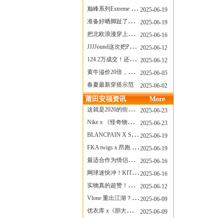
巅峰系列Extreme Diver潜水腕表与Revival Diver复刻版潜水腕表共同推出“暗影款”新作
2025-06-19
准备好晒脚趾了吗？透明款 AF1 要回归了
2025-06-19
把北欧浪漫穿上脚，Cecilie Bahnsen x ASICS
2025-06-16
JJJJound这次把PUMA改得好安静
2025-06-12
124.2万成交！还有什么是Labubu做不到的？
2025-06-12
黄牛溢价20倍，「Labubu」3.0市价大盘点！假货比正品还贵...
2025-06-05
春夏最新穿搭示范
2025-06-02
莆田安福资讯
More
这就是2026的街头感！Prada新包我先爱了
2025-06-23
Nike x 《怪奇物语》联名回归，终于轮到这双热门款了！
2025-06-23
BLANCPAIN X SWATCH联名款 BIOCERAMIC SCUBA FIFTY FATHOMS 系列推出全新 GREEN ABYSS（碧波洋）腕表
2025-06-19
FKA twigs x 昂跑 联名来了，这三双 Cloud X 你选哪一双？
2025-06-19
最适合作为情侣鞋的New Balance 1906 Loafer出现了！
2025-06-16
网球迷快冲！KITH x Wilson 限量球拍太会设计了
2025-06-16
实物真的超赞！NB 新款 2010 新配色
2025-06-12
Vlone 重出江湖？突然又要联名，谁能想到！
2025-06-09
优衣库 x《胆大党》新品公布，第二季联动周边来了！
2025-06-09