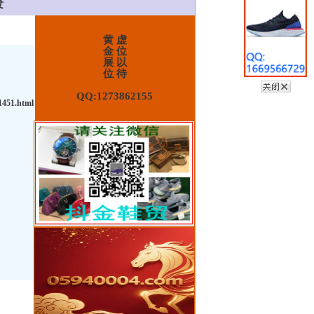
发
黄 虚
金 位
展 以
位 待
QQ:1273862155
1451.html