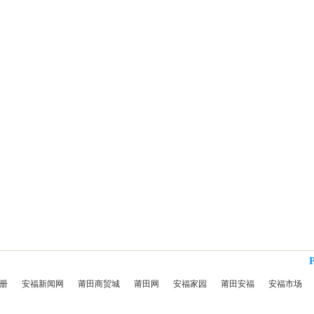
册
安福新闻网
莆田商贸城
莆田网
安福家园
莆田安福
安福市场