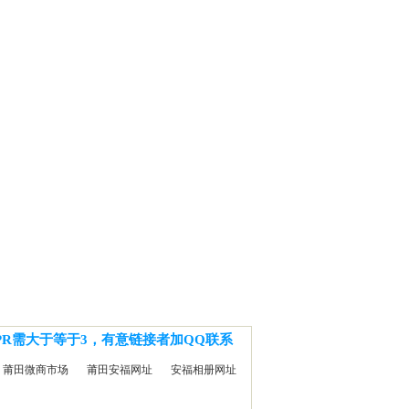
PR需大于等于3，有意链接者加QQ联系
莆田微商市场
莆田安福网址
安福相册网址