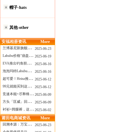
帽子-hats
其他-other
安福相册资讯
More
兰博基尼新旗舰曝光？这台顶级超跑或将在8月登场
2025-06-23
Labubu价格“崩盘”？618当日泡泡玛特预售补货量超200W！
2025-06-19
EVA推出钓鱼联名套装，初号机也能当“假饵”？
2025-06-16
泡泡玛特Labubu新品发售上演“拳王争霸”......
2025-06-16
超可爱！Heinz推出星之卡比合作款番茄酱！
2025-06-12
99元就能买到这样颜值的太阳镜？优衣库夏季墨镜系列
2025-06-12
竞速本能+尽释锋芒——罗杰杜彼Roger+Dubuis王者竞速系列飞返计时码表燃擎赛道
2025-06-09
方头「匡威」回归！日系简约里的小心思
2025-06-09
衬衫+阔腿裤，这样穿美出新高度！
2025-06-02
莆田电商城资讯
More
回溯本源：万宝龙推出明星系列都市灰腕表新作
2025-06-23