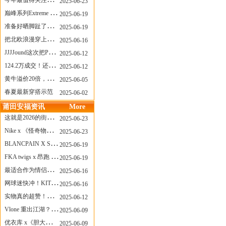
今年最值得关注的AF1！KOBE x AF1 明日发售
2025-06-23
巅峰系列Extreme Diver潜水腕表与Revival Diver复刻版潜水腕表共同推出“暗影款”新作
2025-06-19
准备好晒脚趾了吗？透明款 AF1 要回归了
2025-06-19
把北欧浪漫穿上脚，Cecilie Bahnsen x ASICS
2025-06-16
JJJJound这次把PUMA改得好安静
2025-06-12
124.2万成交！还有什么是Labubu做不到的？
2025-06-12
黄牛溢价20倍，「Labubu」3.0市价大盘点！假货比正品还贵...
2025-06-05
春夏最新穿搭示范
2025-06-02
莆田安福资讯
More
这就是2026的街头感！Prada新包我先爱了
2025-06-23
Nike x 《怪奇物语》联名回归，终于轮到这双热门款了！
2025-06-23
BLANCPAIN X SWATCH联名款 BIOCERAMIC SCUBA FIFTY FATHOMS 系列推出全新 GREEN ABYSS（碧波洋）腕表
2025-06-19
FKA twigs x 昂跑 联名来了，这三双 Cloud X 你选哪一双？
2025-06-19
最适合作为情侣鞋的New Balance 1906 Loafer出现了！
2025-06-16
网球迷快冲！KITH x Wilson 限量球拍太会设计了
2025-06-16
实物真的超赞！NB 新款 2010 新配色
2025-06-12
Vlone 重出江湖？突然又要联名，谁能想到！
2025-06-09
优衣库 x《胆大党》新品公布，第二季联动周边来了！
2025-06-09