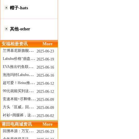
帽子-hats
其他-other
安福相册资讯
More
兰博基尼新旗舰曝光？这台顶级超跑或将在8月登场
2025-06-23
Labubu价格“崩盘”？618当日泡泡玛特预售补货量超200W！
2025-06-19
EVA推出钓鱼联名套装，初号机也能当“假饵”？
2025-06-16
泡泡玛特Labubu新品发售上演“拳王争霸”......
2025-06-16
超可爱！Heinz推出星之卡比合作款番茄酱！
2025-06-12
99元就能买到这样颜值的太阳镜？优衣库夏季墨镜系列
2025-06-12
竞速本能+尽释锋芒——罗杰杜彼Roger+Dubuis王者竞速系列飞返计时码表燃擎赛道
2025-06-09
方头「匡威」回归！日系简约里的小心思
2025-06-09
衬衫+阔腿裤，这样穿美出新高度！
2025-06-02
莆田电商城资讯
More
回溯本源：万宝龙推出明星系列都市灰腕表新作
2025-06-23