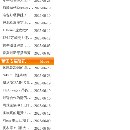
今年最值得关注的AF1！KOBE x AF1 明日发售
2025-06-23
巅峰系列Extreme Diver潜水腕表与Revival Diver复刻版潜水腕表共同推出“暗影款”新作
2025-06-19
准备好晒脚趾了吗？透明款 AF1 要回归了
2025-06-19
把北欧浪漫穿上脚，Cecilie Bahnsen x ASICS
2025-06-16
JJJJound这次把PUMA改得好安静
2025-06-12
124.2万成交！还有什么是Labubu做不到的？
2025-06-12
黄牛溢价20倍，「Labubu」3.0市价大盘点！假货比正品还贵...
2025-06-05
春夏最新穿搭示范
2025-06-02
莆田安福资讯
More
这就是2026的街头感！Prada新包我先爱了
2025-06-23
Nike x 《怪奇物语》联名回归，终于轮到这双热门款了！
2025-06-23
BLANCPAIN X SWATCH联名款 BIOCERAMIC SCUBA FIFTY FATHOMS 系列推出全新 GREEN ABYSS（碧波洋）腕表
2025-06-19
FKA twigs x 昂跑 联名来了，这三双 Cloud X 你选哪一双？
2025-06-19
最适合作为情侣鞋的New Balance 1906 Loafer出现了！
2025-06-16
网球迷快冲！KITH x Wilson 限量球拍太会设计了
2025-06-16
实物真的超赞！NB 新款 2010 新配色
2025-06-12
Vlone 重出江湖？突然又要联名，谁能想到！
2025-06-09
优衣库 x《胆大党》新品公布，第二季联动周边来了！
2025-06-09