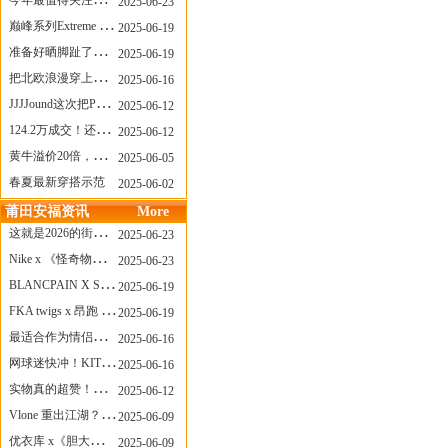
今年最值得关注的AF1！KOBE x AF1 明日发售
2025-06-23
巅峰系列Extreme Diver潜水腕表与Revival Diver复刻版潜水腕表共同推出“暗影款”新作
2025-06-19
准备好晒脚趾了吗？透明款 AF1 要回归了
2025-06-19
把北欧浪漫穿上脚，Cecilie Bahnsen x ASICS
2025-06-16
JJJJound这次把PUMA改得好安静
2025-06-12
124.2万成交！还有什么是Labubu做不到的？
2025-06-12
黄牛溢价20倍，「Labubu」3.0市价大盘点！假货比正品还贵...
2025-06-05
春夏最新穿搭示范
2025-06-02
莆田安福资讯
More
这就是2026的街头感！Prada新包我先爱了
2025-06-23
Nike x 《怪奇物语》联名回归，终于轮到这双热门款了！
2025-06-23
BLANCPAIN X SWATCH联名款 BIOCERAMIC SCUBA FIFTY FATHOMS 系列推出全新 GREEN ABYSS（碧波洋）腕表
2025-06-19
FKA twigs x 昂跑 联名来了，这三双 Cloud X 你选哪一双？
2025-06-19
最适合作为情侣鞋的New Balance 1906 Loafer出现了！
2025-06-16
网球迷快冲！KITH x Wilson 限量球拍太会设计了
2025-06-16
实物真的超赞！NB 新款 2010 新配色
2025-06-12
Vlone 重出江湖？突然又要联名，谁能想到！
2025-06-09
优衣库 x《胆大党》新品公布，第二季联动周边来了！
2025-06-09