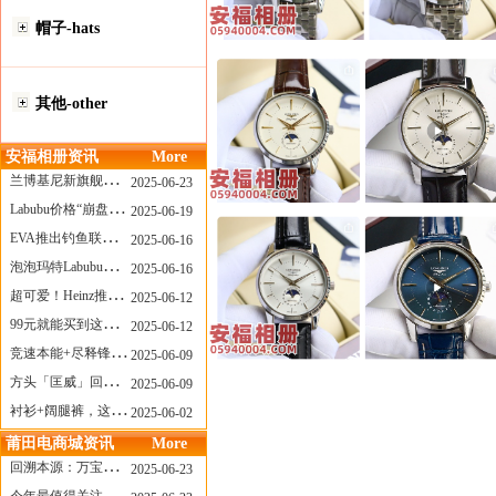
帽子-hats
其他-other
安福相册资讯
More
兰博基尼新旗舰曝光？这台顶级超跑或将在8月登场
2025-06-23
Labubu价格“崩盘”？618当日泡泡玛特预售补货量超200W！
2025-06-19
EVA推出钓鱼联名套装，初号机也能当“假饵”？
2025-06-16
泡泡玛特Labubu新品发售上演“拳王争霸”......
2025-06-16
超可爱！Heinz推出星之卡比合作款番茄酱！
2025-06-12
99元就能买到这样颜值的太阳镜？优衣库夏季墨镜系列
2025-06-12
竞速本能+尽释锋芒——罗杰杜彼Roger+Dubuis王者竞速系列飞返计时码表燃擎赛道
2025-06-09
方头「匡威」回归！日系简约里的小心思
2025-06-09
衬衫+阔腿裤，这样穿美出新高度！
2025-06-02
莆田电商城资讯
More
回溯本源：万宝龙推出明星系列都市灰腕表新作
2025-06-23