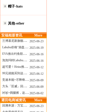
帽子-hats
其他-other
安福相册资讯
More
兰博基尼新旗舰曝光？这台顶级超跑或将在8月登场
2025-06-23
Labubu价格“崩盘”？618当日泡泡玛特预售补货量超200W！
2025-06-19
EVA推出钓鱼联名套装，初号机也能当“假饵”？
2025-06-16
泡泡玛特Labubu新品发售上演“拳王争霸”......
2025-06-16
超可爱！Heinz推出星之卡比合作款番茄酱！
2025-06-12
99元就能买到这样颜值的太阳镜？优衣库夏季墨镜系列
2025-06-12
竞速本能+尽释锋芒——罗杰杜彼Roger+Dubuis王者竞速系列飞返计时码表燃擎赛道
2025-06-09
方头「匡威」回归！日系简约里的小心思
2025-06-09
衬衫+阔腿裤，这样穿美出新高度！
2025-06-02
莆田电商城资讯
More
回溯本源：万宝龙推出明星系列都市灰腕表新作
2025-06-23