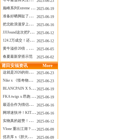
今年最值得关注的AF1！KOBE x AF1 明日发售
2025-06-23
巅峰系列Extreme Diver潜水腕表与Revival Diver复刻版潜水腕表共同推出“暗影款”新作
2025-06-19
准备好晒脚趾了吗？透明款 AF1 要回归了
2025-06-19
把北欧浪漫穿上脚，Cecilie Bahnsen x ASICS
2025-06-16
JJJJound这次把PUMA改得好安静
2025-06-12
124.2万成交！还有什么是Labubu做不到的？
2025-06-12
黄牛溢价20倍，「Labubu」3.0市价大盘点！假货比正品还贵...
2025-06-05
春夏最新穿搭示范
2025-06-02
莆田安福资讯
More
这就是2026的街头感！Prada新包我先爱了
2025-06-23
Nike x 《怪奇物语》联名回归，终于轮到这双热门款了！
2025-06-23
BLANCPAIN X SWATCH联名款 BIOCERAMIC SCUBA FIFTY FATHOMS 系列推出全新 GREEN ABYSS（碧波洋）腕表
2025-06-19
FKA twigs x 昂跑 联名来了，这三双 Cloud X 你选哪一双？
2025-06-19
最适合作为情侣鞋的New Balance 1906 Loafer出现了！
2025-06-16
网球迷快冲！KITH x Wilson 限量球拍太会设计了
2025-06-16
实物真的超赞！NB 新款 2010 新配色
2025-06-12
Vlone 重出江湖？突然又要联名，谁能想到！
2025-06-09
优衣库 x《胆大党》新品公布，第二季联动周边来了！
2025-06-09