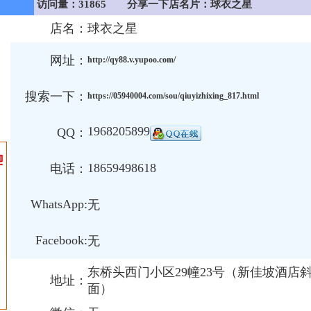
访问量：31865
分享一下店名片：球衣之星
店名：
球衣之星
网址：
http://qy88.v.yupoo.com/
搜索一下：
https://05940004.com/sou/qiuyizhixing_817.html
1968205899
QQ：
18659498618
电话：
WhatsApp:
无
Facebook:
无
东桥头西门小区29幢23号（新佳坡酒店
地址：
面）