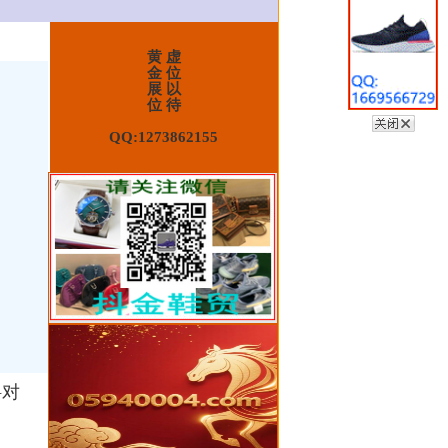
黄 虚
金 位
展 以
位 待
QQ:1273862155
斜对