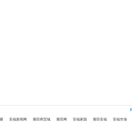
册
安福新闻网
莆田商贸城
莆田网
安福家园
莆田安福
安福市场