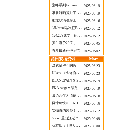
巅峰系列Extreme Diver潜水腕表与Revival Diver复刻版潜水腕表共同推出“暗影款”新作
2025-06-19
准备好晒脚趾了吗？透明款 AF1 要回归了
2025-06-19
把北欧浪漫穿上脚，Cecilie Bahnsen x ASICS
2025-06-16
JJJJound这次把PUMA改得好安静
2025-06-12
124.2万成交！还有什么是Labubu做不到的？
2025-06-12
黄牛溢价20倍，「Labubu」3.0市价大盘点！假货比正品还贵...
2025-06-05
春夏最新穿搭示范
2025-06-02
莆田安福资讯
More
这就是2026的街头感！Prada新包我先爱了
2025-06-23
Nike x 《怪奇物语》联名回归，终于轮到这双热门款了！
2025-06-23
BLANCPAIN X SWATCH联名款 BIOCERAMIC SCUBA FIFTY FATHOMS 系列推出全新 GREEN ABYSS（碧波洋）腕表
2025-06-19
FKA twigs x 昂跑 联名来了，这三双 Cloud X 你选哪一双？
2025-06-19
最适合作为情侣鞋的New Balance 1906 Loafer出现了！
2025-06-16
网球迷快冲！KITH x Wilson 限量球拍太会设计了
2025-06-16
实物真的超赞！NB 新款 2010 新配色
2025-06-12
Vlone 重出江湖？突然又要联名，谁能想到！
2025-06-09
优衣库 x《胆大党》新品公布，第二季联动周边来了！
2025-06-09