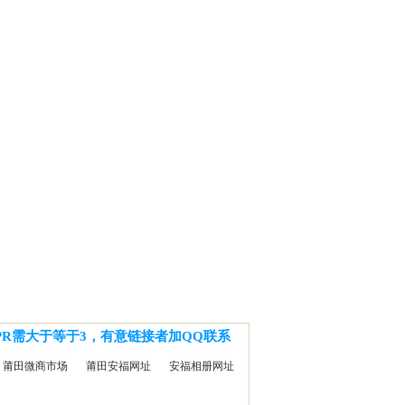
PR需大于等于3，有意链接者加QQ联系
莆田微商市场
莆田安福网址
安福相册网址