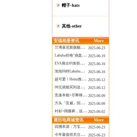
帽子-hats
其他-other
安福相册资讯
More
兰博基尼新旗舰曝光？这台顶级超跑或将在8月登场
2025-06-23
Labubu价格“崩盘”？618当日泡泡玛特预售补货量超200W！
2025-06-19
EVA推出钓鱼联名套装，初号机也能当“假饵”？
2025-06-16
泡泡玛特Labubu新品发售上演“拳王争霸”......
2025-06-16
超可爱！Heinz推出星之卡比合作款番茄酱！
2025-06-12
99元就能买到这样颜值的太阳镜？优衣库夏季墨镜系列
2025-06-12
竞速本能+尽释锋芒——罗杰杜彼Roger+Dubuis王者竞速系列飞返计时码表燃擎赛道
2025-06-09
方头「匡威」回归！日系简约里的小心思
2025-06-09
衬衫+阔腿裤，这样穿美出新高度！
2025-06-02
莆田电商城资讯
More
回溯本源：万宝龙推出明星系列都市灰腕表新作
2025-06-23
今年最值得关注的AF1！KOBE x AF1 明日发售
2025-06-23