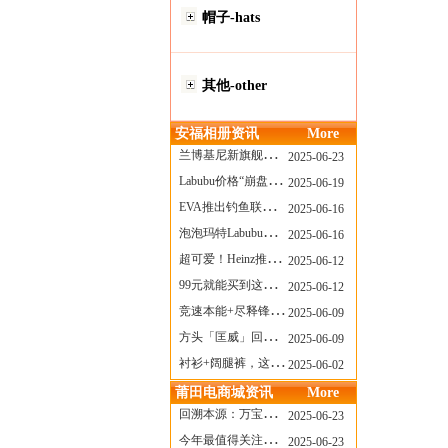
帽子-hats
其他-other
安福相册资讯
More
兰博基尼新旗舰曝光？这台顶级超跑或将在8月登场
2025-06-23
Labubu价格“崩盘”？618当日泡泡玛特预售补货量超200W！
2025-06-19
EVA推出钓鱼联名套装，初号机也能当“假饵”？
2025-06-16
泡泡玛特Labubu新品发售上演“拳王争霸”......
2025-06-16
超可爱！Heinz推出星之卡比合作款番茄酱！
2025-06-12
99元就能买到这样颜值的太阳镜？优衣库夏季墨镜系列
2025-06-12
竞速本能+尽释锋芒——罗杰杜彼Roger+Dubuis王者竞速系列飞返计时码表燃擎赛道
2025-06-09
方头「匡威」回归！日系简约里的小心思
2025-06-09
衬衫+阔腿裤，这样穿美出新高度！
2025-06-02
莆田电商城资讯
More
回溯本源：万宝龙推出明星系列都市灰腕表新作
2025-06-23
今年最值得关注的AF1！KOBE x AF1 明日发售
2025-06-23