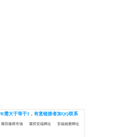
PR需大于等于3，有意链接者加QQ联系
莆田微商市场
莆田安福网址
安福相册网址