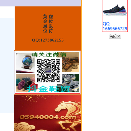
黄 虚
金 位
展 以
位 待
QQ:1273862155