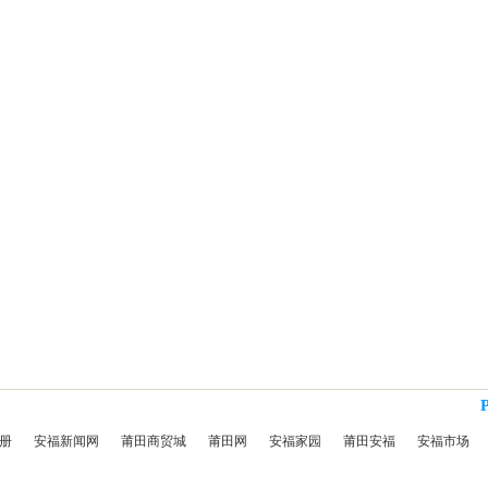
册
安福新闻网
莆田商贸城
莆田网
安福家园
莆田安福
安福市场