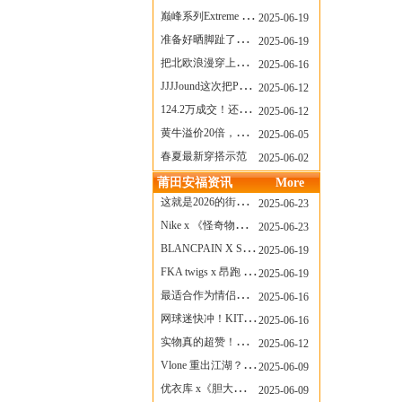
巅峰系列Extreme Diver潜水腕表与Revival Diver复刻版潜水腕表共同推出“暗影款”新作
2025-06-19
准备好晒脚趾了吗？透明款 AF1 要回归了
2025-06-19
把北欧浪漫穿上脚，Cecilie Bahnsen x ASICS
2025-06-16
JJJJound这次把PUMA改得好安静
2025-06-12
124.2万成交！还有什么是Labubu做不到的？
2025-06-12
黄牛溢价20倍，「Labubu」3.0市价大盘点！假货比正品还贵...
2025-06-05
春夏最新穿搭示范
2025-06-02
莆田安福资讯
More
这就是2026的街头感！Prada新包我先爱了
2025-06-23
Nike x 《怪奇物语》联名回归，终于轮到这双热门款了！
2025-06-23
BLANCPAIN X SWATCH联名款 BIOCERAMIC SCUBA FIFTY FATHOMS 系列推出全新 GREEN ABYSS（碧波洋）腕表
2025-06-19
FKA twigs x 昂跑 联名来了，这三双 Cloud X 你选哪一双？
2025-06-19
最适合作为情侣鞋的New Balance 1906 Loafer出现了！
2025-06-16
网球迷快冲！KITH x Wilson 限量球拍太会设计了
2025-06-16
实物真的超赞！NB 新款 2010 新配色
2025-06-12
Vlone 重出江湖？突然又要联名，谁能想到！
2025-06-09
优衣库 x《胆大党》新品公布，第二季联动周边来了！
2025-06-09