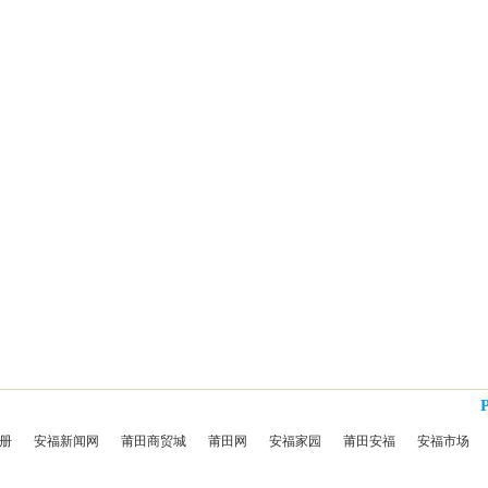
册
安福新闻网
莆田商贸城
莆田网
安福家园
莆田安福
安福市场