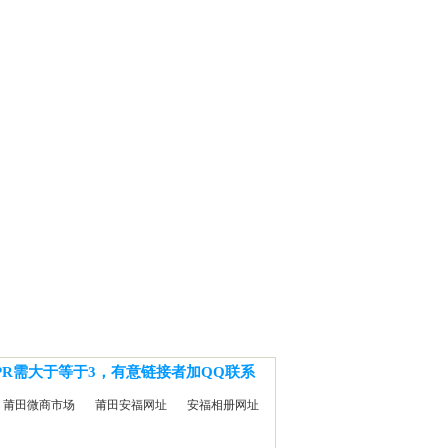
PR需大于等于3，有意链接者加QQ联系
莆田微商市场
莆田安福网址
安福相册网址