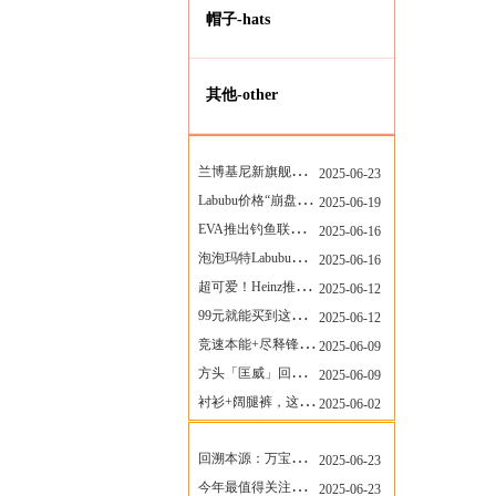
帽子-hats
其他-other
安福相册资讯
More
兰博基尼新旗舰曝光？这台顶级超跑或将在8月登场
2025-06-23
Labubu价格“崩盘”？618当日泡泡玛特预售补货量超200W！
2025-06-19
EVA推出钓鱼联名套装，初号机也能当“假饵”？
2025-06-16
泡泡玛特Labubu新品发售上演“拳王争霸”......
2025-06-16
超可爱！Heinz推出星之卡比合作款番茄酱！
2025-06-12
99元就能买到这样颜值的太阳镜？优衣库夏季墨镜系列
2025-06-12
竞速本能+尽释锋芒——罗杰杜彼Roger+Dubuis王者竞速系列飞返计时码表燃擎赛道
2025-06-09
方头「匡威」回归！日系简约里的小心思
2025-06-09
衬衫+阔腿裤，这样穿美出新高度！
2025-06-02
莆田电商城资讯
More
回溯本源：万宝龙推出明星系列都市灰腕表新作
2025-06-23
今年最值得关注的AF1！KOBE x AF1 明日发售
2025-06-23