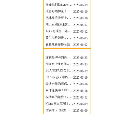
巅峰系列Extreme Diver潜水腕表与Revival Diver复刻版潜水腕表共同推出“暗影款”新作
2025-06-19
准备好晒脚趾了吗？透明款 AF1 要回归了
2025-06-19
把北欧浪漫穿上脚，Cecilie Bahnsen x ASICS
2025-06-16
JJJJound这次把PUMA改得好安静
2025-06-12
124.2万成交！还有什么是Labubu做不到的？
2025-06-12
黄牛溢价20倍，「Labubu」3.0市价大盘点！假货比正品还贵...
2025-06-05
春夏最新穿搭示范
2025-06-02
莆田安福资讯
More
这就是2026的街头感！Prada新包我先爱了
2025-06-23
Nike x 《怪奇物语》联名回归，终于轮到这双热门款了！
2025-06-23
BLANCPAIN X SWATCH联名款 BIOCERAMIC SCUBA FIFTY FATHOMS 系列推出全新 GREEN ABYSS（碧波洋）腕表
2025-06-19
FKA twigs x 昂跑 联名来了，这三双 Cloud X 你选哪一双？
2025-06-19
最适合作为情侣鞋的New Balance 1906 Loafer出现了！
2025-06-16
网球迷快冲！KITH x Wilson 限量球拍太会设计了
2025-06-16
实物真的超赞！NB 新款 2010 新配色
2025-06-12
Vlone 重出江湖？突然又要联名，谁能想到！
2025-06-09
优衣库 x《胆大党》新品公布，第二季联动周边来了！
2025-06-09