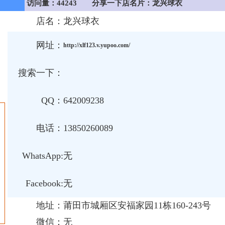
访问量：44243
分享一下店名片：龙兴球衣
店名：
龙兴球衣
网址：
http://xlf123.v.yupoo.com/
搜索一下：
QQ：
642009238
电话：
13850260089
WhatsApp:
无
Facebook:
无
地址：
莆田市城厢区安福家园11栋160-243号
微信：
无