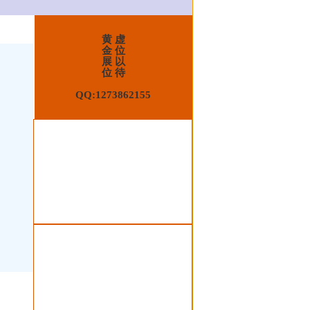
黄 虚
金 位
展 以
位 待
QQ:1273862155