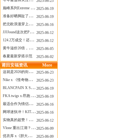
今年最值得关注的AF1！KOBE x AF1 明日发售
2025-06-23
巅峰系列Extreme Diver潜水腕表与Revival Diver复刻版潜水腕表共同推出“暗影款”新作
2025-06-19
准备好晒脚趾了吗？透明款 AF1 要回归了
2025-06-19
把北欧浪漫穿上脚，Cecilie Bahnsen x ASICS
2025-06-16
JJJJound这次把PUMA改得好安静
2025-06-12
124.2万成交！还有什么是Labubu做不到的？
2025-06-12
黄牛溢价20倍，「Labubu」3.0市价大盘点！假货比正品还贵...
2025-06-05
春夏最新穿搭示范
2025-06-02
莆田安福资讯
More
这就是2026的街头感！Prada新包我先爱了
2025-06-23
Nike x 《怪奇物语》联名回归，终于轮到这双热门款了！
2025-06-23
BLANCPAIN X SWATCH联名款 BIOCERAMIC SCUBA FIFTY FATHOMS 系列推出全新 GREEN ABYSS（碧波洋）腕表
2025-06-19
FKA twigs x 昂跑 联名来了，这三双 Cloud X 你选哪一双？
2025-06-19
最适合作为情侣鞋的New Balance 1906 Loafer出现了！
2025-06-16
网球迷快冲！KITH x Wilson 限量球拍太会设计了
2025-06-16
实物真的超赞！NB 新款 2010 新配色
2025-06-12
Vlone 重出江湖？突然又要联名，谁能想到！
2025-06-09
优衣库 x《胆大党》新品公布，第二季联动周边来了！
2025-06-09