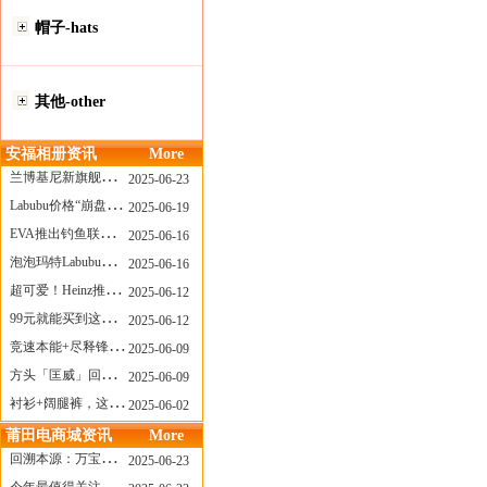
帽子-hats
其他-other
安福相册资讯
More
兰博基尼新旗舰曝光？这台顶级超跑或将在8月登场
2025-06-23
Labubu价格“崩盘”？618当日泡泡玛特预售补货量超200W！
2025-06-19
EVA推出钓鱼联名套装，初号机也能当“假饵”？
2025-06-16
泡泡玛特Labubu新品发售上演“拳王争霸”......
2025-06-16
超可爱！Heinz推出星之卡比合作款番茄酱！
2025-06-12
99元就能买到这样颜值的太阳镜？优衣库夏季墨镜系列
2025-06-12
竞速本能+尽释锋芒——罗杰杜彼Roger+Dubuis王者竞速系列飞返计时码表燃擎赛道
2025-06-09
方头「匡威」回归！日系简约里的小心思
2025-06-09
衬衫+阔腿裤，这样穿美出新高度！
2025-06-02
莆田电商城资讯
More
回溯本源：万宝龙推出明星系列都市灰腕表新作
2025-06-23