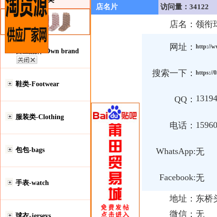
店名片
访问量：34122
店名：
领衔
网址：
http://
自主品牌-Own brand
搜索一下：
https://
鞋类-Footwear
1319
QQ：
服装类-Clothing
1596
电话：
包包-bags
WhatsApp:
无
Facebook:
无
手表-watch
地址：
东桥
微信：
无
球衣-jerseys