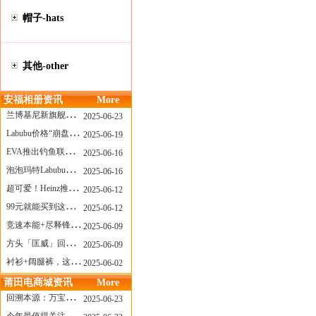
帽子-hats
其他-other
安福相册资讯
More
兰博基尼新旗舰曝光？这台顶级超跑或将在8月登场
2025-06-23
Labubu价格“崩盘”？618当日泡泡玛特预售补货量超200W！
2025-06-19
EVA推出钓鱼联名套装，初号机也能当“假饵”？
2025-06-16
泡泡玛特Labubu新品发售上演“拳王争霸”......
2025-06-16
超可爱！Heinz推出星之卡比合作款番茄酱！
2025-06-12
99元就能买到这样颜值的太阳镜？优衣库夏季墨镜系列
2025-06-12
竞速本能+尽释锋芒——罗杰杜彼Roger+Dubuis王者竞速系列飞返计时码表燃擎赛道
2025-06-09
方头「匡威」回归！日系简约里的小心思
2025-06-09
衬衫+阔腿裤，这样穿美出新高度！
2025-06-02
莆田电商城资讯
More
回溯本源：万宝龙推出明星系列都市灰腕表新作
2025-06-23