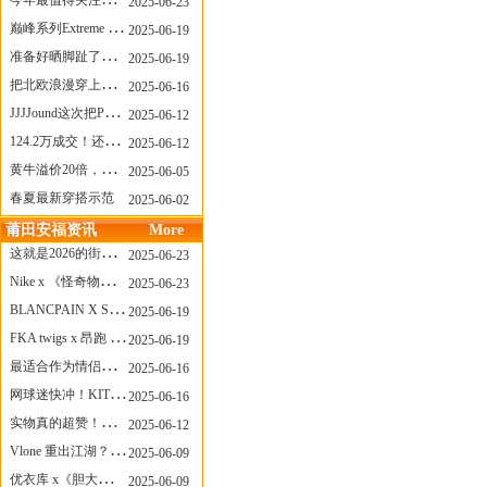
今年最值得关注的AF1！KOBE x AF1 明日发售
2025-06-23
巅峰系列Extreme Diver潜水腕表与Revival Diver复刻版潜水腕表共同推出“暗影款”新作
2025-06-19
准备好晒脚趾了吗？透明款 AF1 要回归了
2025-06-19
把北欧浪漫穿上脚，Cecilie Bahnsen x ASICS
2025-06-16
JJJJound这次把PUMA改得好安静
2025-06-12
124.2万成交！还有什么是Labubu做不到的？
2025-06-12
黄牛溢价20倍，「Labubu」3.0市价大盘点！假货比正品还贵...
2025-06-05
春夏最新穿搭示范
2025-06-02
莆田安福资讯
More
这就是2026的街头感！Prada新包我先爱了
2025-06-23
Nike x 《怪奇物语》联名回归，终于轮到这双热门款了！
2025-06-23
BLANCPAIN X SWATCH联名款 BIOCERAMIC SCUBA FIFTY FATHOMS 系列推出全新 GREEN ABYSS（碧波洋）腕表
2025-06-19
FKA twigs x 昂跑 联名来了，这三双 Cloud X 你选哪一双？
2025-06-19
最适合作为情侣鞋的New Balance 1906 Loafer出现了！
2025-06-16
网球迷快冲！KITH x Wilson 限量球拍太会设计了
2025-06-16
实物真的超赞！NB 新款 2010 新配色
2025-06-12
Vlone 重出江湖？突然又要联名，谁能想到！
2025-06-09
优衣库 x《胆大党》新品公布，第二季联动周边来了！
2025-06-09