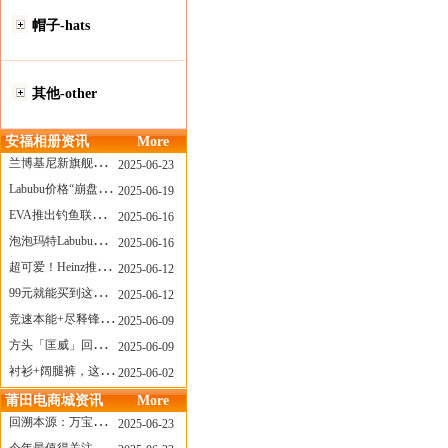
帽子-hats
其他-other
安福相册资讯
More
兰博基尼新旗舰曝光？这台顶级超跑或将在8月登场
2025-06-23
Labubu价格“崩盘”？618当日泡泡玛特预售补货量超200W！
2025-06-19
EVA推出钓鱼联名套装，初号机也能当“假饵”？
2025-06-16
泡泡玛特Labubu新品发售上演“拳王争霸”......
2025-06-16
超可爱！Heinz推出星之卡比合作款番茄酱！
2025-06-12
99元就能买到这样颜值的太阳镜？优衣库夏季墨镜系列
2025-06-12
竞速本能+尽释锋芒——罗杰杜彼Roger+Dubuis王者竞速系列飞返计时码表燃擎赛道
2025-06-09
方头「匡威」回归！日系简约里的小心思
2025-06-09
衬衫+阔腿裤，这样穿美出新高度！
2025-06-02
莆田电商城资讯
More
回溯本源：万宝龙推出明星系列都市灰腕表新作
2025-06-23