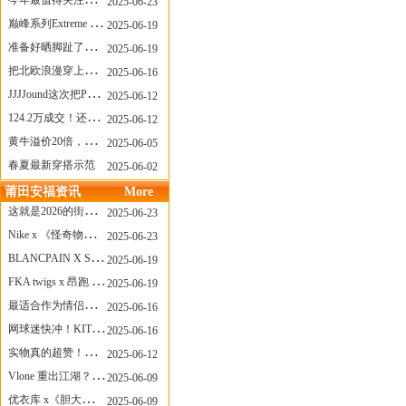
今年最值得关注的AF1！KOBE x AF1 明日发售
2025-06-23
巅峰系列Extreme Diver潜水腕表与Revival Diver复刻版潜水腕表共同推出“暗影款”新作
2025-06-19
准备好晒脚趾了吗？透明款 AF1 要回归了
2025-06-19
把北欧浪漫穿上脚，Cecilie Bahnsen x ASICS
2025-06-16
JJJJound这次把PUMA改得好安静
2025-06-12
124.2万成交！还有什么是Labubu做不到的？
2025-06-12
黄牛溢价20倍，「Labubu」3.0市价大盘点！假货比正品还贵...
2025-06-05
春夏最新穿搭示范
2025-06-02
莆田安福资讯
More
这就是2026的街头感！Prada新包我先爱了
2025-06-23
Nike x 《怪奇物语》联名回归，终于轮到这双热门款了！
2025-06-23
BLANCPAIN X SWATCH联名款 BIOCERAMIC SCUBA FIFTY FATHOMS 系列推出全新 GREEN ABYSS（碧波洋）腕表
2025-06-19
FKA twigs x 昂跑 联名来了，这三双 Cloud X 你选哪一双？
2025-06-19
最适合作为情侣鞋的New Balance 1906 Loafer出现了！
2025-06-16
网球迷快冲！KITH x Wilson 限量球拍太会设计了
2025-06-16
实物真的超赞！NB 新款 2010 新配色
2025-06-12
Vlone 重出江湖？突然又要联名，谁能想到！
2025-06-09
优衣库 x《胆大党》新品公布，第二季联动周边来了！
2025-06-09