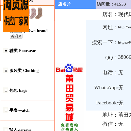
店名片
访问量：41553
店名：
现代
网址：
http://x
自主品牌-Own brand
搜索一下：
https://
鞋类-Footwear
3806
QQ：
服装类-Clothing
电话：
无
WhatsApp:
无
包包-bags
Facebook:
无
手表-watch
地址：
莆田
微信：
无
球衣-jerseys