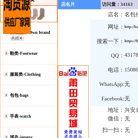
店名片
访问量：34163
店名：
名包
网址：
http://b
自主品牌-Own brand
搜索一下：
https:/
鞋类-Footwear
4317
QQ：
1508
电话：
服装类-Clothing
WhatsApp:
无
包包-bags
Facebook:
无
地址：
兴安
手表-watch
微信：
无
扫一扫：
无
球衣-jerseys