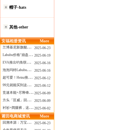
帽子-hats
其他-other
安福相册资讯
More
兰博基尼新旗舰曝光？这台顶级超跑或将在8月登场
2025-06-23
Labubu价格“崩盘”？618当日泡泡玛特预售补货量超200W！
2025-06-19
EVA推出钓鱼联名套装，初号机也能当“假饵”？
2025-06-16
泡泡玛特Labubu新品发售上演“拳王争霸”......
2025-06-16
超可爱！Heinz推出星之卡比合作款番茄酱！
2025-06-12
99元就能买到这样颜值的太阳镜？优衣库夏季墨镜系列
2025-06-12
竞速本能+尽释锋芒——罗杰杜彼Roger+Dubuis王者竞速系列飞返计时码表燃擎赛道
2025-06-09
方头「匡威」回归！日系简约里的小心思
2025-06-09
衬衫+阔腿裤，这样穿美出新高度！
2025-06-02
莆田电商城资讯
More
回溯本源：万宝龙推出明星系列都市灰腕表新作
2025-06-23