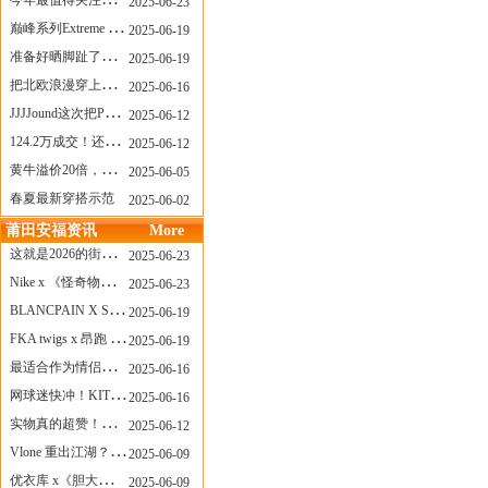
今年最值得关注的AF1！KOBE x AF1 明日发售
2025-06-23
巅峰系列Extreme Diver潜水腕表与Revival Diver复刻版潜水腕表共同推出“暗影款”新作
2025-06-19
准备好晒脚趾了吗？透明款 AF1 要回归了
2025-06-19
把北欧浪漫穿上脚，Cecilie Bahnsen x ASICS
2025-06-16
JJJJound这次把PUMA改得好安静
2025-06-12
124.2万成交！还有什么是Labubu做不到的？
2025-06-12
黄牛溢价20倍，「Labubu」3.0市价大盘点！假货比正品还贵...
2025-06-05
春夏最新穿搭示范
2025-06-02
莆田安福资讯
More
这就是2026的街头感！Prada新包我先爱了
2025-06-23
Nike x 《怪奇物语》联名回归，终于轮到这双热门款了！
2025-06-23
BLANCPAIN X SWATCH联名款 BIOCERAMIC SCUBA FIFTY FATHOMS 系列推出全新 GREEN ABYSS（碧波洋）腕表
2025-06-19
FKA twigs x 昂跑 联名来了，这三双 Cloud X 你选哪一双？
2025-06-19
最适合作为情侣鞋的New Balance 1906 Loafer出现了！
2025-06-16
网球迷快冲！KITH x Wilson 限量球拍太会设计了
2025-06-16
实物真的超赞！NB 新款 2010 新配色
2025-06-12
Vlone 重出江湖？突然又要联名，谁能想到！
2025-06-09
优衣库 x《胆大党》新品公布，第二季联动周边来了！
2025-06-09