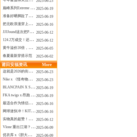
今年最值得关注的AF1！KOBE x AF1 明日发售
2025-06-23
巅峰系列Extreme Diver潜水腕表与Revival Diver复刻版潜水腕表共同推出“暗影款”新作
2025-06-19
准备好晒脚趾了吗？透明款 AF1 要回归了
2025-06-19
把北欧浪漫穿上脚，Cecilie Bahnsen x ASICS
2025-06-16
JJJJound这次把PUMA改得好安静
2025-06-12
124.2万成交！还有什么是Labubu做不到的？
2025-06-12
黄牛溢价20倍，「Labubu」3.0市价大盘点！假货比正品还贵...
2025-06-05
春夏最新穿搭示范
2025-06-02
莆田安福资讯
More
这就是2026的街头感！Prada新包我先爱了
2025-06-23
Nike x 《怪奇物语》联名回归，终于轮到这双热门款了！
2025-06-23
BLANCPAIN X SWATCH联名款 BIOCERAMIC SCUBA FIFTY FATHOMS 系列推出全新 GREEN ABYSS（碧波洋）腕表
2025-06-19
FKA twigs x 昂跑 联名来了，这三双 Cloud X 你选哪一双？
2025-06-19
最适合作为情侣鞋的New Balance 1906 Loafer出现了！
2025-06-16
网球迷快冲！KITH x Wilson 限量球拍太会设计了
2025-06-16
实物真的超赞！NB 新款 2010 新配色
2025-06-12
Vlone 重出江湖？突然又要联名，谁能想到！
2025-06-09
优衣库 x《胆大党》新品公布，第二季联动周边来了！
2025-06-09