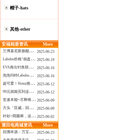
帽子-hats
其他-other
安福相册资讯
More
兰博基尼新旗舰曝光？这台顶级超跑或将在8月登场
2025-06-23
Labubu价格“崩盘”？618当日泡泡玛特预售补货量超200W！
2025-06-19
EVA推出钓鱼联名套装，初号机也能当“假饵”？
2025-06-16
泡泡玛特Labubu新品发售上演“拳王争霸”......
2025-06-16
超可爱！Heinz推出星之卡比合作款番茄酱！
2025-06-12
99元就能买到这样颜值的太阳镜？优衣库夏季墨镜系列
2025-06-12
竞速本能+尽释锋芒——罗杰杜彼Roger+Dubuis王者竞速系列飞返计时码表燃擎赛道
2025-06-09
方头「匡威」回归！日系简约里的小心思
2025-06-09
衬衫+阔腿裤，这样穿美出新高度！
2025-06-02
莆田电商城资讯
More
回溯本源：万宝龙推出明星系列都市灰腕表新作
2025-06-23