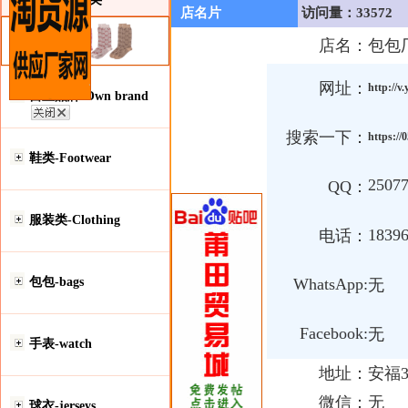
店名片
访问量：33572
店名：
包包
网址：
http://v
自主品牌-Own brand
搜索一下：
https://
鞋类-Footwear
2507
QQ：
服装类-Clothing
1839
电话：
包包-bags
WhatsApp:
无
Facebook:
无
手表-watch
地址：
安福
微信：
无
球衣-jerseys