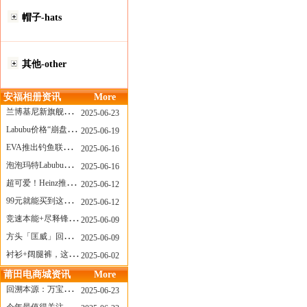
帽子-hats
其他-other
安福相册资讯
More
兰博基尼新旗舰曝光？这台顶级超跑或将在8月登场
2025-06-23
Labubu价格“崩盘”？618当日泡泡玛特预售补货量超200W！
2025-06-19
EVA推出钓鱼联名套装，初号机也能当“假饵”？
2025-06-16
泡泡玛特Labubu新品发售上演“拳王争霸”......
2025-06-16
超可爱！Heinz推出星之卡比合作款番茄酱！
2025-06-12
99元就能买到这样颜值的太阳镜？优衣库夏季墨镜系列
2025-06-12
竞速本能+尽释锋芒——罗杰杜彼Roger+Dubuis王者竞速系列飞返计时码表燃擎赛道
2025-06-09
方头「匡威」回归！日系简约里的小心思
2025-06-09
衬衫+阔腿裤，这样穿美出新高度！
2025-06-02
莆田电商城资讯
More
回溯本源：万宝龙推出明星系列都市灰腕表新作
2025-06-23