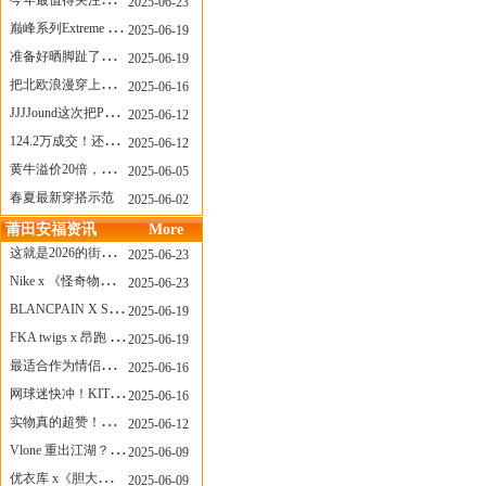
今年最值得关注的AF1！KOBE x AF1 明日发售
2025-06-23
巅峰系列Extreme Diver潜水腕表与Revival Diver复刻版潜水腕表共同推出“暗影款”新作
2025-06-19
准备好晒脚趾了吗？透明款 AF1 要回归了
2025-06-19
把北欧浪漫穿上脚，Cecilie Bahnsen x ASICS
2025-06-16
JJJJound这次把PUMA改得好安静
2025-06-12
124.2万成交！还有什么是Labubu做不到的？
2025-06-12
黄牛溢价20倍，「Labubu」3.0市价大盘点！假货比正品还贵...
2025-06-05
春夏最新穿搭示范
2025-06-02
莆田安福资讯
More
这就是2026的街头感！Prada新包我先爱了
2025-06-23
Nike x 《怪奇物语》联名回归，终于轮到这双热门款了！
2025-06-23
BLANCPAIN X SWATCH联名款 BIOCERAMIC SCUBA FIFTY FATHOMS 系列推出全新 GREEN ABYSS（碧波洋）腕表
2025-06-19
FKA twigs x 昂跑 联名来了，这三双 Cloud X 你选哪一双？
2025-06-19
最适合作为情侣鞋的New Balance 1906 Loafer出现了！
2025-06-16
网球迷快冲！KITH x Wilson 限量球拍太会设计了
2025-06-16
实物真的超赞！NB 新款 2010 新配色
2025-06-12
Vlone 重出江湖？突然又要联名，谁能想到！
2025-06-09
优衣库 x《胆大党》新品公布，第二季联动周边来了！
2025-06-09