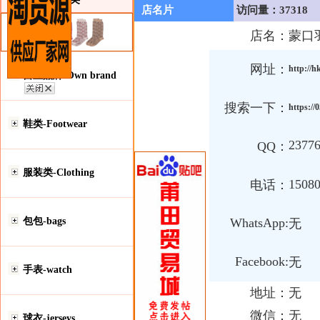
店名片
访问量：37318
店名：
蒙口
网址：
http://h
自主品牌-Own brand
搜索一下：
https:/
鞋类-Footwear
2377
QQ：
服装类-Clothing
1508
电话：
包包-bags
WhatsApp:
无
Facebook:
无
手表-watch
地址：
无
微信：
无
球衣-jerseys