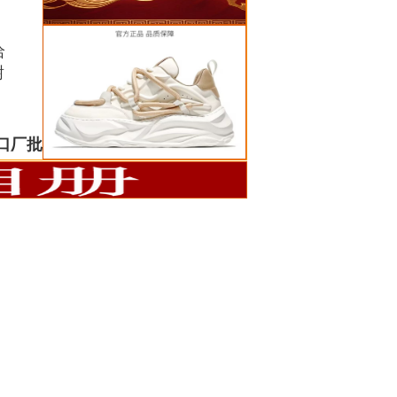
洽
谢
口厂批