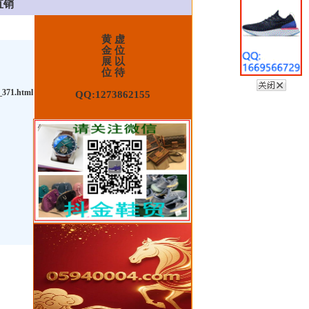
直销
黄 虚
金 位
展 以
位 待
_371.html
QQ:1273862155