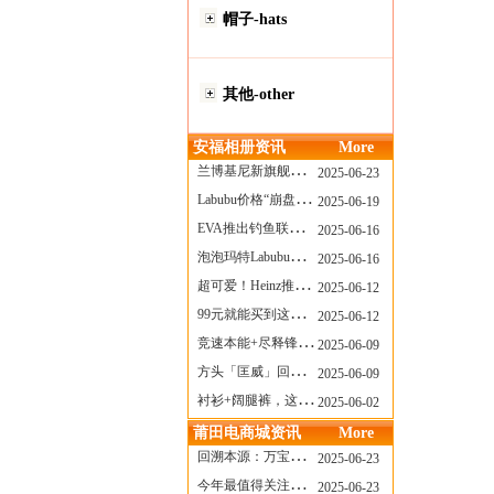
帽子-hats
其他-other
安福相册资讯
More
兰博基尼新旗舰曝光？这台顶级超跑或将在8月登场
2025-06-23
Labubu价格“崩盘”？618当日泡泡玛特预售补货量超200W！
2025-06-19
EVA推出钓鱼联名套装，初号机也能当“假饵”？
2025-06-16
泡泡玛特Labubu新品发售上演“拳王争霸”......
2025-06-16
超可爱！Heinz推出星之卡比合作款番茄酱！
2025-06-12
99元就能买到这样颜值的太阳镜？优衣库夏季墨镜系列
2025-06-12
竞速本能+尽释锋芒——罗杰杜彼Roger+Dubuis王者竞速系列飞返计时码表燃擎赛道
2025-06-09
方头「匡威」回归！日系简约里的小心思
2025-06-09
衬衫+阔腿裤，这样穿美出新高度！
2025-06-02
莆田电商城资讯
More
回溯本源：万宝龙推出明星系列都市灰腕表新作
2025-06-23
今年最值得关注的AF1！KOBE x AF1 明日发售
2025-06-23