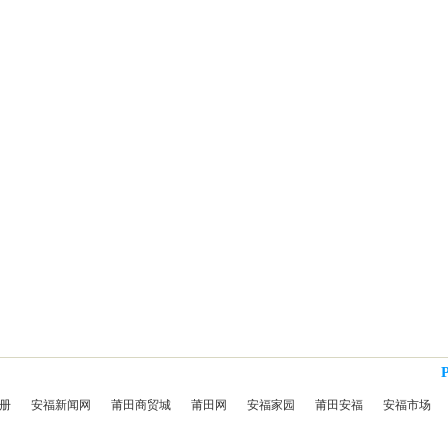
册
安福新闻网
莆田商贸城
莆田网
安福家园
莆田安福
安福市场