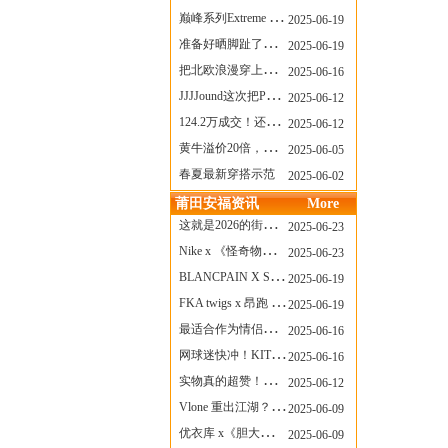
巅峰系列Extreme Diver潜水腕表与Revival Diver复刻版潜水腕表共同推出“暗影款”新作
2025-06-19
准备好晒脚趾了吗？透明款 AF1 要回归了
2025-06-19
把北欧浪漫穿上脚，Cecilie Bahnsen x ASICS
2025-06-16
JJJJound这次把PUMA改得好安静
2025-06-12
124.2万成交！还有什么是Labubu做不到的？
2025-06-12
黄牛溢价20倍，「Labubu」3.0市价大盘点！假货比正品还贵...
2025-06-05
春夏最新穿搭示范
2025-06-02
莆田安福资讯
More
这就是2026的街头感！Prada新包我先爱了
2025-06-23
Nike x 《怪奇物语》联名回归，终于轮到这双热门款了！
2025-06-23
BLANCPAIN X SWATCH联名款 BIOCERAMIC SCUBA FIFTY FATHOMS 系列推出全新 GREEN ABYSS（碧波洋）腕表
2025-06-19
FKA twigs x 昂跑 联名来了，这三双 Cloud X 你选哪一双？
2025-06-19
最适合作为情侣鞋的New Balance 1906 Loafer出现了！
2025-06-16
网球迷快冲！KITH x Wilson 限量球拍太会设计了
2025-06-16
实物真的超赞！NB 新款 2010 新配色
2025-06-12
Vlone 重出江湖？突然又要联名，谁能想到！
2025-06-09
优衣库 x《胆大党》新品公布，第二季联动周边来了！
2025-06-09