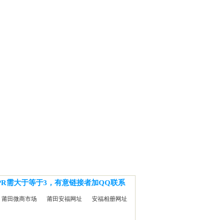
PR需大于等于3，有意链接者加QQ联系
莆田微商市场
莆田安福网址
安福相册网址