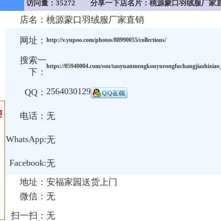
访问量：35272
分享一下店名片：桃源蒙口羽绒服厂家
店名：
桃源蒙口羽绒服厂家直销
网址：
http://v.yupoo.com/photos/88990055/collections/
搜索一
https://05940004.com/sou/taoyuanmengkouyurongfuchangjiazhixiao
下：
2564030129
QQ：
电话：
无
WhatsApp:
无
Facebook:
无
地址：
安福家园送货上门
微信：
无
扫一扫：
无