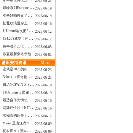
今年最值得关注的AF1！KOBE x AF1 明日发售
2025-06-23
巅峰系列Extreme Diver潜水腕表与Revival Diver复刻版潜水腕表共同推出“暗影款”新作
2025-06-19
准备好晒脚趾了吗？透明款 AF1 要回归了
2025-06-19
把北欧浪漫穿上脚，Cecilie Bahnsen x ASICS
2025-06-16
JJJJound这次把PUMA改得好安静
2025-06-12
124.2万成交！还有什么是Labubu做不到的？
2025-06-12
黄牛溢价20倍，「Labubu」3.0市价大盘点！假货比正品还贵...
2025-06-05
春夏最新穿搭示范
2025-06-02
莆田安福资讯
More
这就是2026的街头感！Prada新包我先爱了
2025-06-23
Nike x 《怪奇物语》联名回归，终于轮到这双热门款了！
2025-06-23
BLANCPAIN X SWATCH联名款 BIOCERAMIC SCUBA FIFTY FATHOMS 系列推出全新 GREEN ABYSS（碧波洋）腕表
2025-06-19
FKA twigs x 昂跑 联名来了，这三双 Cloud X 你选哪一双？
2025-06-19
最适合作为情侣鞋的New Balance 1906 Loafer出现了！
2025-06-16
网球迷快冲！KITH x Wilson 限量球拍太会设计了
2025-06-16
实物真的超赞！NB 新款 2010 新配色
2025-06-12
Vlone 重出江湖？突然又要联名，谁能想到！
2025-06-09
优衣库 x《胆大党》新品公布，第二季联动周边来了！
2025-06-09