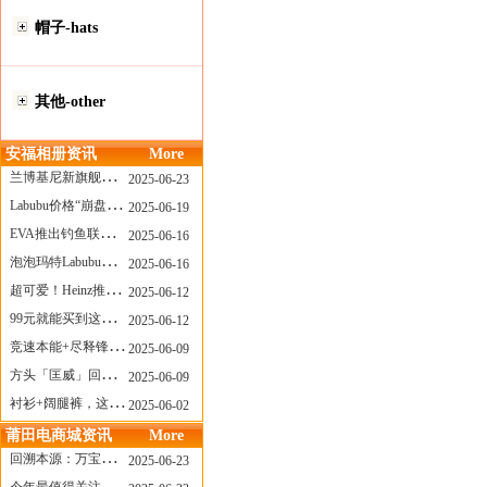
帽子-hats
其他-other
安福相册资讯
More
兰博基尼新旗舰曝光？这台顶级超跑或将在8月登场
2025-06-23
Labubu价格“崩盘”？618当日泡泡玛特预售补货量超200W！
2025-06-19
EVA推出钓鱼联名套装，初号机也能当“假饵”？
2025-06-16
泡泡玛特Labubu新品发售上演“拳王争霸”......
2025-06-16
超可爱！Heinz推出星之卡比合作款番茄酱！
2025-06-12
99元就能买到这样颜值的太阳镜？优衣库夏季墨镜系列
2025-06-12
竞速本能+尽释锋芒——罗杰杜彼Roger+Dubuis王者竞速系列飞返计时码表燃擎赛道
2025-06-09
方头「匡威」回归！日系简约里的小心思
2025-06-09
衬衫+阔腿裤，这样穿美出新高度！
2025-06-02
莆田电商城资讯
More
回溯本源：万宝龙推出明星系列都市灰腕表新作
2025-06-23