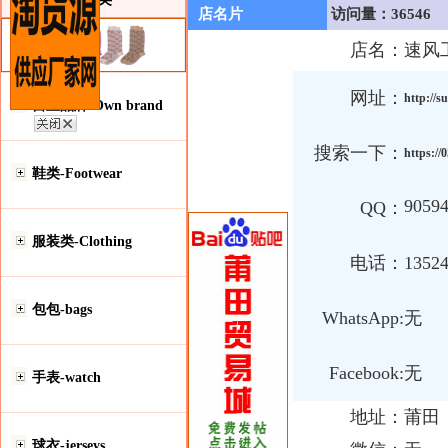
店名片
访问量：36546
店名：
速风
网址：
http://s
自主品牌-Own brand
搜索一下：
https:/
鞋类-Footwear
9059
QQ：
服装类-Clothing
电话：
1352
包包-bags
WhatsApp:
无
Facebook:
无
手表-watch
地址：
莆田
球衣-jerseys