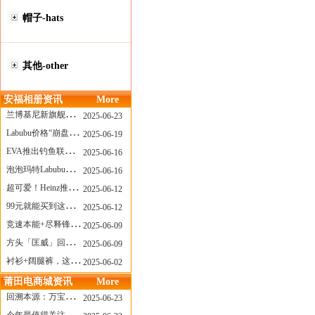
帽子-hats
其他-other
安福相册资讯
More
兰博基尼新旗舰曝光？这台顶级超跑或将在8月登场
2025-06-23
Labubu价格“崩盘”？618当日泡泡玛特预售补货量超200W！
2025-06-19
EVA推出钓鱼联名套装，初号机也能当“假饵”？
2025-06-16
泡泡玛特Labubu新品发售上演“拳王争霸”......
2025-06-16
超可爱！Heinz推出星之卡比合作款番茄酱！
2025-06-12
99元就能买到这样颜值的太阳镜？优衣库夏季墨镜系列
2025-06-12
竞速本能+尽释锋芒——罗杰杜彼Roger+Dubuis王者竞速系列飞返计时码表燃擎赛道
2025-06-09
方头「匡威」回归！日系简约里的小心思
2025-06-09
衬衫+阔腿裤，这样穿美出新高度！
2025-06-02
莆田电商城资讯
More
回溯本源：万宝龙推出明星系列都市灰腕表新作
2025-06-23