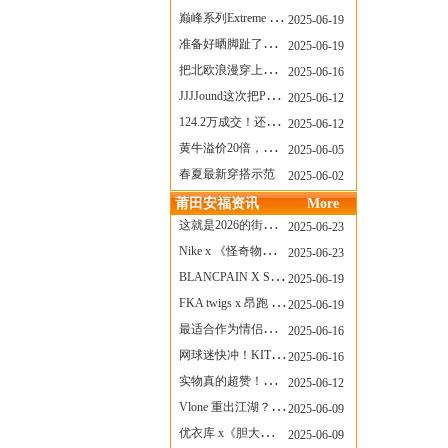
巅峰系列Extreme Diver潜水腕表与Revival Diver复刻版潜水腕表共同推出“暗影款”新作
2025-06-19
准备好晒脚趾了吗？透明款 AF1 要回归了
2025-06-19
把北欧浪漫穿上脚，Cecilie Bahnsen x ASICS
2025-06-16
JJJJound这次把PUMA改得好安静
2025-06-12
124.2万成交！还有什么是Labubu做不到的？
2025-06-12
黄牛溢价20倍，「Labubu」3.0市价大盘点！假货比正品还贵...
2025-06-05
春夏最新穿搭示范
2025-06-02
莆田安福资讯
More
这就是2026的街头感！Prada新包我先爱了
2025-06-23
Nike x 《怪奇物语》联名回归，终于轮到这双热门款了！
2025-06-23
BLANCPAIN X SWATCH联名款 BIOCERAMIC SCUBA FIFTY FATHOMS 系列推出全新 GREEN ABYSS（碧波洋）腕表
2025-06-19
FKA twigs x 昂跑 联名来了，这三双 Cloud X 你选哪一双？
2025-06-19
最适合作为情侣鞋的New Balance 1906 Loafer出现了！
2025-06-16
网球迷快冲！KITH x Wilson 限量球拍太会设计了
2025-06-16
实物真的超赞！NB 新款 2010 新配色
2025-06-12
Vlone 重出江湖？突然又要联名，谁能想到！
2025-06-09
优衣库 x《胆大党》新品公布，第二季联动周边来了！
2025-06-09