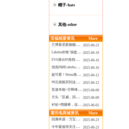
帽子-hats
其他-other
安福相册资讯
More
兰博基尼新旗舰曝光？这台顶级超跑或将在8月登场
2025-06-23
Labubu价格“崩盘”？618当日泡泡玛特预售补货量超200W！
2025-06-19
EVA推出钓鱼联名套装，初号机也能当“假饵”？
2025-06-16
泡泡玛特Labubu新品发售上演“拳王争霸”......
2025-06-16
超可爱！Heinz推出星之卡比合作款番茄酱！
2025-06-12
99元就能买到这样颜值的太阳镜？优衣库夏季墨镜系列
2025-06-12
竞速本能+尽释锋芒——罗杰杜彼Roger+Dubuis王者竞速系列飞返计时码表燃擎赛道
2025-06-09
方头「匡威」回归！日系简约里的小心思
2025-06-09
衬衫+阔腿裤，这样穿美出新高度！
2025-06-02
莆田电商城资讯
More
回溯本源：万宝龙推出明星系列都市灰腕表新作
2025-06-23
今年最值得关注的AF1！KOBE x AF1 明日发售
2025-06-23