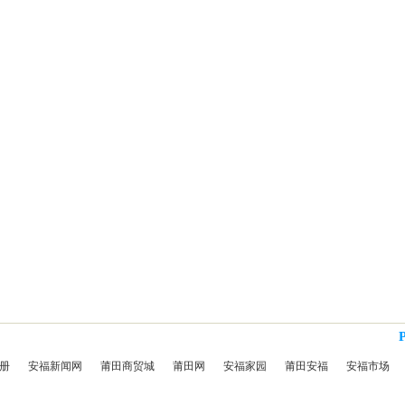
册
安福新闻网
莆田商贸城
莆田网
安福家园
莆田安福
安福市场