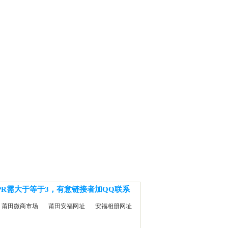
PR需大于等于3，有意链接者加QQ联系
莆田微商市场
莆田安福网址
安福相册网址