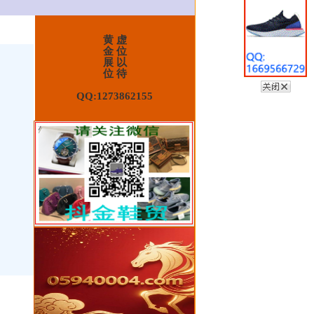
黄 虚
金 位
展 以
位 待
QQ:1273862155