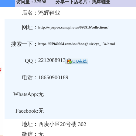
访问量：37598
分享一下店名片：鸿辉鞋业
店名：
鸿辉鞋业
网址：
http://v.yupoo.com/photos/090916/collections/
搜索一下：
https://05940004.com/sou/honghuixieye_134.html
2212088913
QQ：
电话：
18650900189
WhatsApp:
无
Facebook:
无
地址：
西庚小区20号楼 302
微信：
无